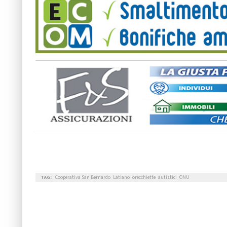
TAG:
Cooperativa San Bernardo
Latiano
orecchiette
autistici
ONU