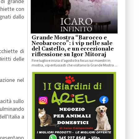
 di grande
chiette con
gnati dallo
Grande Mostra “Barocco e
Neobarocco”: i vip nelle sale
del Castello, e un eccezionale
cchiette di
riflessione su Igor Mitoraj
ritti delle
Fine luglio e inizia d’agosto tra focus sui maestri in
mostra, vip entusiasti che visitano la Grande Mostra ...
azione nel
acità sullo
 culminando
ll'Italia a
ppresentano