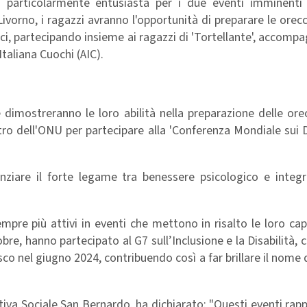
 particolarmente entusiasta per i due eventi imminenti
ivorno, i ragazzi avranno l'opportunità di preparare le orec
i, partecipando insieme ai ragazzi di 'Tortellante', accompa
taliana Cuochi (AIC).
 dimostreranno le loro abilità nella preparazione delle ore
ro dell'ONU per partecipare alla 'Conferenza Mondiale sui Di
enziare il forte legame tra benessere psicologico e integr
pre più attivi in eventi che mettono in risalto le loro cap
bre, hanno partecipato al G7 sull’Inclusione e la Disabilità,
o nel giugno 2024, contribuendo così a far brillare il nome de
tiva Sociale San Bernardo, ha dichiarato: "Questi eventi ra