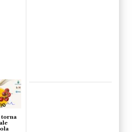
o torna
ale
iola