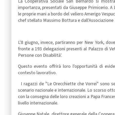
La Cooperativa Sociale San Bernardo si mostra
importanza, presentati da Giuseppe Primicerio. A L
le proprie mani a bordo del veliero Amerigo Vespucc
chef stellato Massimo Bottura e dall'Associazione I
L'8 giugno, invece, partiranno per New York, dove
fronte a 193 delegazioni presenti al Palazzo di Vet
Persone con Disabilità'.
Questo evento offrirà loro l'opportunità di evid
contesto lavorativo.
I ragazzi de "Le Orecchiette che Vorrei" sono sem
scenario nazionale e internazionale. Lo scorso otto
con la consegna delle loro creazioni a Papa Francesc
livello internazionale.
Giuseppe Natale, direttore generale della Coopera