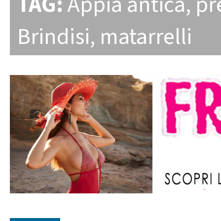
TAG:
Appia antica
,
pr
Brindisi
,
matarrelli