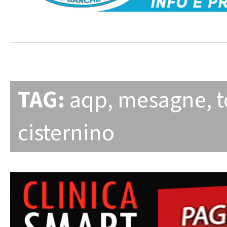
TAG:
aqp
,
mesagne
,
t
cisternino