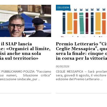
CEGLIESERA
 il SIAP lancia
Premio Letterario “Cit
me: «Organici al limite,
Ceglie Messapica”, qu
isi anche una sola
sera la finale: cinque
ia sul territorio»
in corsa per la vittori
06/08/2026
E PUBBLICHIAMO POLIZIA: ”Facciamo
CEGLIE MESSAPICA – Sarà procla
sui numeri, Situazione critica”
sera, giovedì 6 agosto, il vincitore
izzazione sindacale, pur ...
edizione del Premio Letterario ...