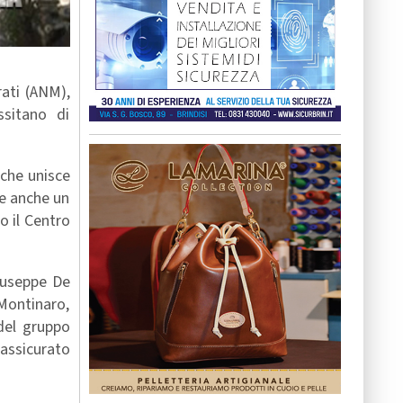
rati (ANM),
ssitano di
 che unisce
me anche un
o il Centro
Giuseppe De
Montinaro,
del gruppo
assicurato