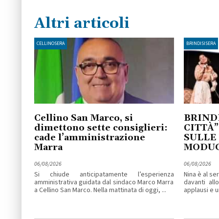
Altri articoli
CELLINOSERA
BRINDISISERA
Cellino San Marco, si
BRINDI
dimettono sette consiglieri:
CITTÀ”
cade l’amministrazione
SULLE
Marra
MODU
06/08/2026
06/08/2026
Si chiude anticipatamente l’esperienza
Nina è al se
amministrativa guidata dal sindaco Marco Marra
davanti all
a Cellino San Marco. Nella mattinata di oggi, ...
applausi e un