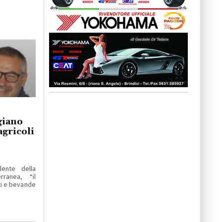
giano
agricoli
dente della
ranea, “il
ti e bevande