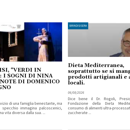
BRINDISISERA
Dieta Mediterranea,
SI, “VERDI IN
soprattutto se si man
: I SOGNI DI NINA
prodotti artigianali e 
 NOTE DI DOMENICO
locali.
GNO
06/08/2026
Dice bene il Dr. Rogoli, Presi
rvizio di una famiglia benestante, ma
Fondazione della Dieta Mediter
o specchio immagina palcoscenici,
consumo di alimenti ultra-processa
a vita diversa dalla sua. ...
zuccherate ...