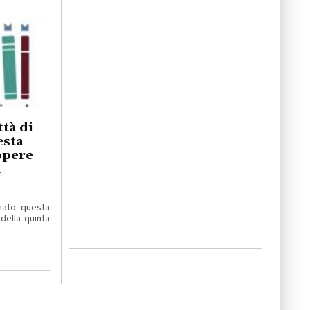
tà di
esta
 opere
a
mato questa
 della quinta