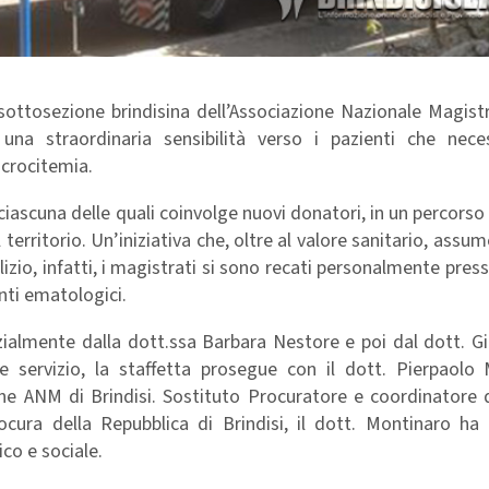
 sottosezione brindisina dell’Associazione Nazionale Magist
na straordinaria sensibilità verso i pazienti che nece
icrocitemia.
ciascuna delle quali coinvolge nuovi donatori, in un percorso
territorio. Un’iniziativa che, oltre al valore sanitario, assu
lizio, infatti, i magistrati si sono recati personalmente press
enti ematologici.
izialmente dalla dott.ssa Barbara Nestore e poi dal dott. 
 servizio, la staffetta prosegue con il dott. Pierpaolo 
ne ANM di Brindisi. Sostituto Procuratore e coordinatore 
ocura della Repubblica di Brindisi, il dott. Montinaro ha 
ico e sociale.