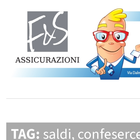
TAG:
saldi
,
confeserc