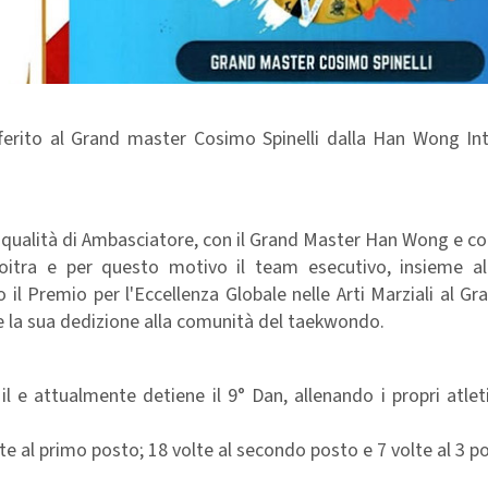
ferito al Grand master Cosimo Spinelli dalla Han Wong Int
in qualità di Ambasciatore, con il Grand Master Han Wong e con
Moitra e per questo motivo il team esecutivo, insieme a
 il Premio per l'Eccellenza Globale nelle Arti Marziali al G
 e la sua dedizione alla comunità del taekwondo.
l e attualmente detiene il 9° Dan, allenando i propri atlet
lte al primo posto; 18 volte al secondo posto e 7 volte al 3 p