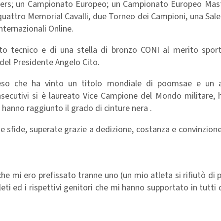
rs; un Campionato Europeo; un Campionato Europeo Maste
 quattro Memorial Cavalli, due Torneo dei Campioni, una Sale
ternazionali Online.
to tecnico e di una stella di bronzo CONI al merito sporti
 del Presidente Angelo Cito.
oleso che ha vinto un titolo mondiale di poomsae e un 
secutivi si è laureato Vice Campione del Mondo militare, h
 hanno raggiunto il grado di cinture nera .
 e sfide, superate grazie a dedizione, costanza e convinzione
 che mi ero prefissato tranne uno (un mio atleta si rifiutò di 
leti ed i rispettivi genitori che mi hanno supportato in tutti 