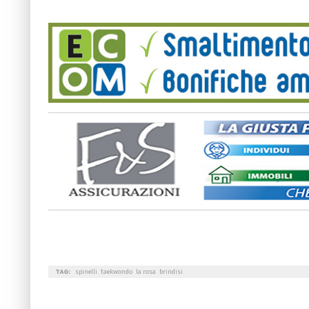
TAG:
spinelli
taekwondo
la rosa
brindisi