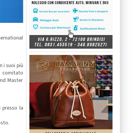
ernational
 i suoi più
l comitato
rand Master
i presso la
osto.