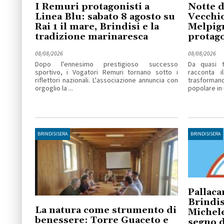
I Remuri protagonisti a
Notte d
Linea Blu: sabato 8 agosto su
Vecchio
Rai 1 il mare, Brindisi e la
Melpig
tradizione marinaresca
protago
08/08/2026
08/08/2026
Dopo l'ennesimo prestigioso successo
Da quasi t
sportivo, i Vogatori Remuri tornano sotto i
racconta i
riflettori nazionali. L'associazione annuncia con
trasforma
orgoglio la ...
popolare in u
BRINDISISERA
BRINDISISERA
Pallaca
Brindis
La natura come strumento di
Michele
benessere: Torre Guaceto e
segno d