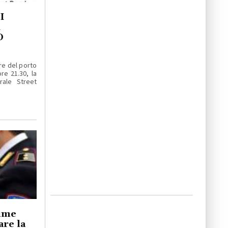
I
A
O
re del porto
re 21.30, la
rale Street
time
are la