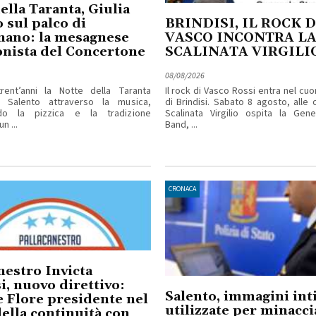
ella Taranta, Giulia
 sul palco di
BRINDISI, IL ROCK D
nano: la mesagnese
VASCO INCONTRA L
nista del Concertone
SCALINATA VIRGILI
08/08/2026
rent’anni la Notte della Taranta
Il rock di Vasco Rossi entra nel cuo
l Salento attraverso la musica,
di Brindisi. Sabato 8 agosto, alle o
ndo la pizzica e la tradizione
Scalinata Virgilio ospita la Gene
n ...
Band, ...
CRONACA
nestro Invicta
i, nuovo direttivo:
Salento, immagini in
 Flore presidente nel
utilizzate per minacci
ella continuità con