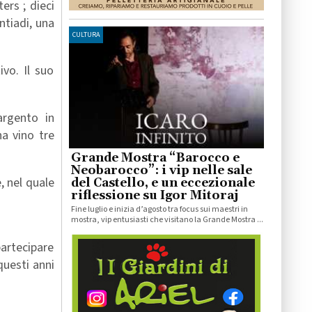
rs ; dieci
ntiadi, una
CULTURA
vo. Il suo
argento in
a vino tre
Grande Mostra “Barocco e
Neobarocco”: i vip nelle sale
, nel quale
del Castello, e un eccezionale
riflessione su Igor Mitoraj
Fine luglio e inizia d’agosto tra focus sui maestri in
mostra, vip entusiasti che visitano la Grande Mostra ...
partecipare
questi anni