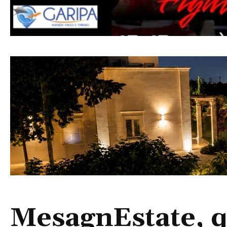
MesagnEstate, q