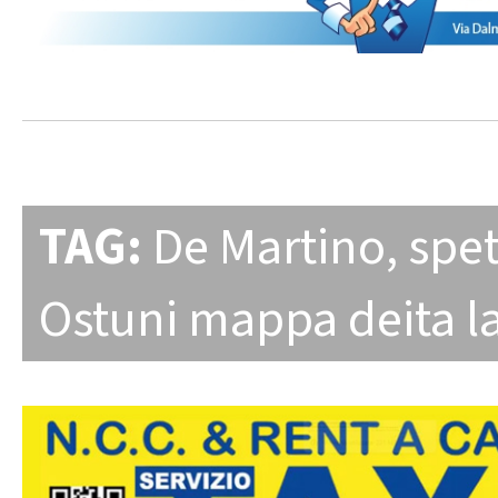
TAG:
De Martino
,
spet
Ostuni mappa deita 