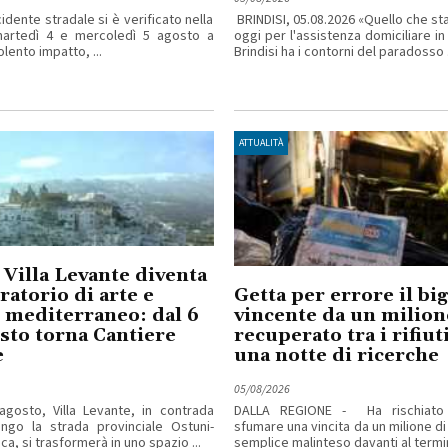
idente stradale si è verificato nella
BRINDISI, 05.08.2026 «Quello che s
martedì 4 e mercoledì 5 agosto a
oggi per l'assistenza domiciliare in
iolento impatto, ...
Brindisi ha i contorni del paradosso .
ATTUALITÀ
 Villa Levante diventa
ratorio di arte e
Getta per errore il big
 mediterraneo: dal 6
vincente da un milion
osto torna Cantiere
recuperato tra i rifiu
e
una notte di ricerche
05/08/2026
agosto, Villa Levante, in contrada
DALLA REGIONE - Ha rischiato
ngo la strada provinciale Ostuni-
sfumare una vincita da un milione di
ca, si trasformerà in uno spazio ...
semplice malinteso davanti al termina