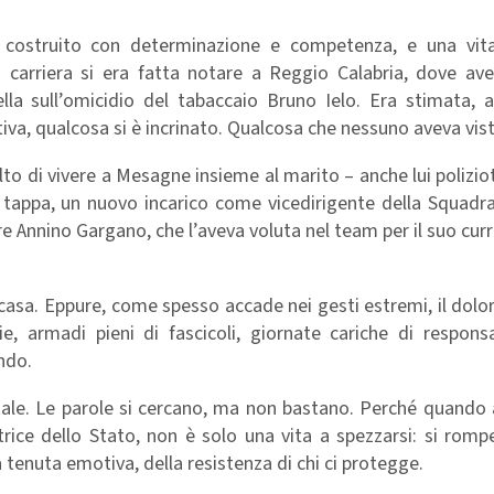
 costruito con determinazione e competenza, e una vita
n carriera si era fatta notare a Reggio Calabria, dove ave
ella sull’omicidio del tabaccaio Bruno Ielo. Era stimata, 
ativa, qualcosa si è incrinato. Qualcosa che nessuno aveva vist
lto di vivere a Mesagne insieme al marito – anche lui poliziot
tappa, un nuovo incarico come vicedirigente della Squadra
 Annino Gargano, che l’aveva voluta nel team per il suo curr
 casa. Eppure, come spesso accade nei gesti estremi, il dolo
ie, armadi pieni di fascicoli, giornate cariche di responsa
ndo.
otale. Le parole si cercano, ma non bastano. Perché quando
trice dello Stato, non è solo una vita a spezzarsi: si rom
tenuta emotiva, della resistenza di chi ci protegge.