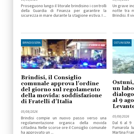
Proseguono lungo il litorale brindisino i controlli
Un grave inc
della Guardia di Finanza per garantire la
notte tra 
sicurezza in mare durante la stagione estiva. I ...
Brindisi. Il v
BRINDISISERA
OSTUNISERA
Brindisi, il Consiglio
Ostuni,
comunale approva l'ordine
un labo
del giorno sul regolamento
dialogo
della movida: soddisfazione
al 9 ag
di Fratelli d'Italia
Levant
05/08/2026
05/08/2026
Brindisi compie un nuovo passo verso una
regolamentazione organica della movida
Dal 6 al 9 
cittadina. Nelle scorse ore il Consiglio comunale
Fumarola lu
ha approvato un ...
Martina Fran