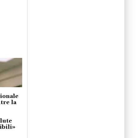
gionale
re la
lute
bili»