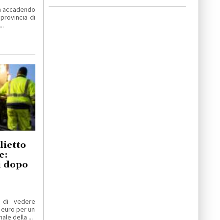
ta accadendo
 provincia di
..
lietto
e:
ti dopo
 di vedere
 euro per un
le della ...