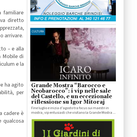
 familiare
va diretto
apprezzata,
CULTURA
o arrivare.
to – e alla
 Mobile di
iculum e la
re ha agito
Grande Mostra “Barocco e
Neobarocco”: i vip nelle sale
bilità, per
del Castello, e un eccezionale
riflessione su Igor Mitoraj
Fine luglio e inizia d’agosto tra focus sui maestri in
 a cadere è
mostra, vip entusiasti che visitano la Grande Mostra ...
pe qualcosa