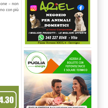
zione – non
rno con più