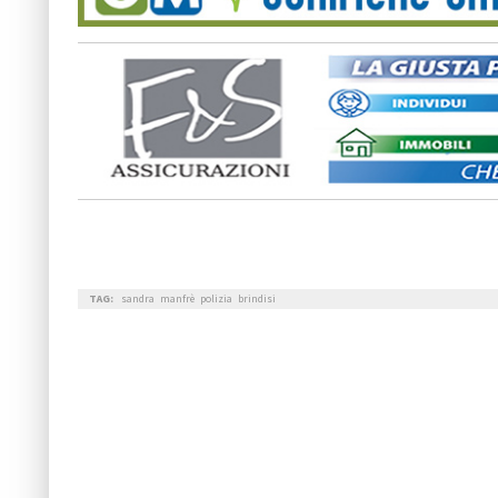
TAG:
sandra
manfrè
polizia
brindisi