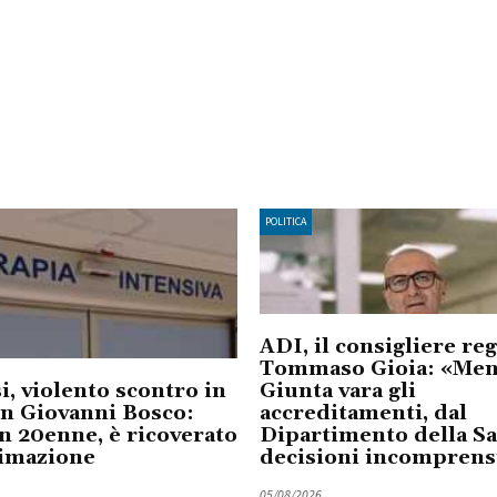
POLITICA
ADI, il consigliere re
Tommaso Gioia: «Ment
i, violento scontro in
Giunta vara gli
an Giovanni Bosco:
accreditamenti, dal
n 20enne, è ricoverato
Dipartimento della Sa
nimazione
decisioni incomprensi
05/08/2026