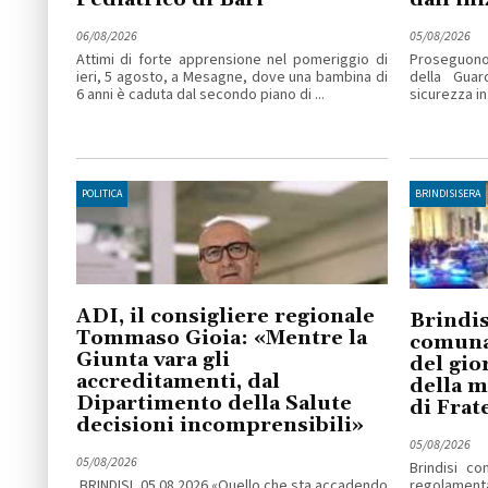
06/08/2026
05/08/2026
Attimi di forte apprensione nel pomeriggio di
Proseguono l
ieri, 5 agosto, a Mesagne, dove una bambina di
della Guar
6 anni è caduta dal secondo piano di ...
sicurezza in
POLITICA
BRINDISISERA
ADI, il consigliere regionale
Brindis
Tommaso Gioia: «Mentre la
comuna
Giunta vara gli
del gio
accreditamenti, dal
della m
Dipartimento della Salute
di Frate
decisioni incomprensibili»
05/08/2026
05/08/2026
Brindisi c
BRINDISI, 05.08.2026 «Quello che sta accadendo
regolamen