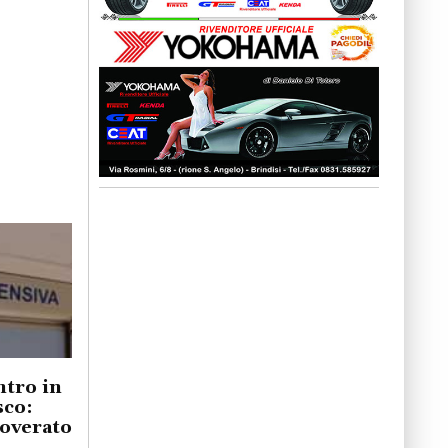
ntro in
sco:
coverato