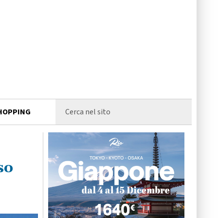
HOPPING
so