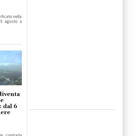
ificato nella
 5 agosto a
diventa
 e
 dal 6
iere
 in contrada