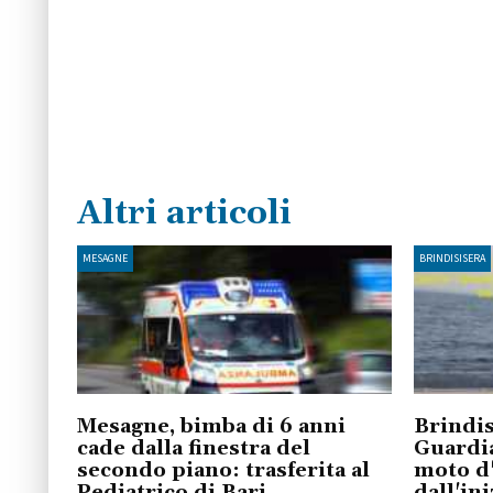
Altri articoli
MESAGNE
BRINDISISERA
Mesagne, bimba di 6 anni
Brindis
cade dalla finestra del
Guardia
secondo piano: trasferita al
moto d'
Pediatrico di Bari
dall'ini