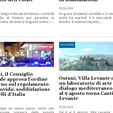
05/08/2026
ungo il litorale brindisino i controlli
Un grave incidente stradale si è ver
dia di Finanza per garantire la
notte tra martedì 4 e mercoledì
 mare durante la stagione estiva. I ...
Brindisi. Il violento impatto, ...
OSTUNISERA
i, il Consiglio
Ostuni, Villa Levante 
le approva l'ordine
un laboratorio di arte
rno sul regolamento
dialogo mediterraneo:
ovida: soddisfazione
al 9 agosto torna Cant
lli d'Italia
Levante
05/08/2026
ompie un nuovo passo verso una
tazione organica della movida
Dal 6 al 9 agosto, Villa Levante,