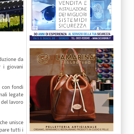
oduzione da
r i giovani
a con fondi
ali legate
 del lavoro
 che unisce
are tutti i