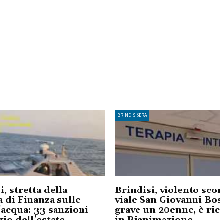
BRINDISISERA
i, stretta della
Brindisi, violento sco
 di Finanza sulle
viale San Giovanni Bo
acqua: 33 sanzioni
grave un 20enne, è ri
zio dell'estate
in Rianimazione