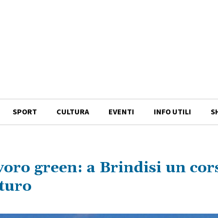
SPORT
CULTURA
EVENTI
INFO UTILI
S
voro green: a Brindisi un cor
uturo