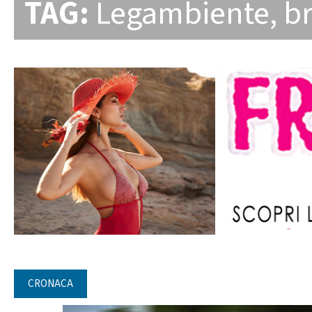
TAG:
Legambiente
,
br
CRONACA