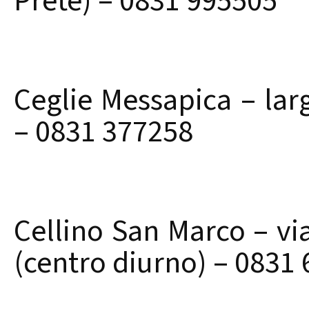
Prete) – 0831 995505
Ceglie Messapica – lar
– 0831 377258
Cellino San Marco – vi
(centro diurno) – 0831