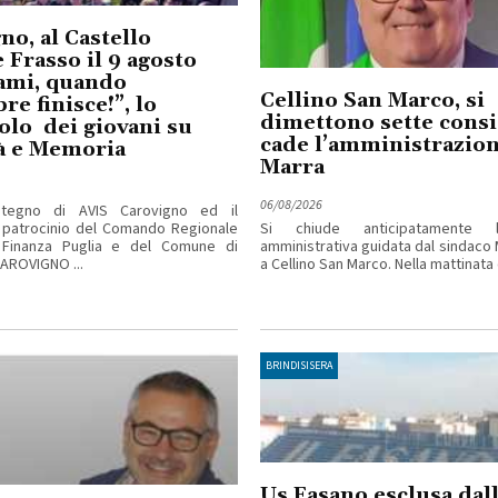
no, al Castello
 Frasso il 9 agosto
ami, quando
Cellino San Marco, si
re finisce!”, lo
dimettono sette consig
olo dei giovani su
cade l’amministrazio
à e Memoria
Marra
06/08/2026
stegno di AVIS Carovigno ed il
 patrocinio del Comando Regionale
Si chiude anticipatamente l’
 Finanza Puglia e del Comune di
amministrativa guidata dal sindaco
AROVIGNO ...
a Cellino San Marco. Nella mattinata d
BRINDISISERA
Us Fasano esclusa dall