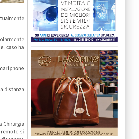
ttualmente
icolarmente
del caso ha
 smartphone
 a distanza
a Chirurgia
n remoto si