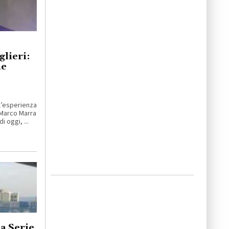
lieri:
ne
esperienza
 Marco Marra
i oggi, ...
a Serie