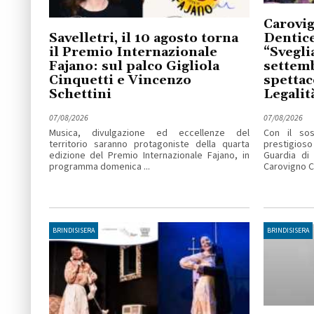
Carovig
Savelletri, il 10 agosto torna
Dentice
il Premio Internazionale
“Svegli
Fajano: sul palco Gigliola
settemb
Cinquetti e Vincenzo
spettac
Schettini
Legalit
07/08/2026
07/08/2026
Musica, divulgazione ed eccellenze del
Con il so
territorio saranno protagoniste della quarta
prestigioso
edizione del Premio Internazionale Fajano, in
Guardia di
programma domenica ...
Carovigno C
BRINDISISERA
BRINDISISERA