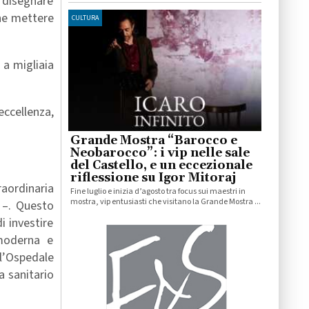
e disegnare
che mettere
CULTURA
 a migliaia
eccellenza,
Grande Mostra “Barocco e
Neobarocco”: i vip nelle sale
del Castello, e un eccezionale
riflessione su Igor Mitoraj
raordinaria
Fine luglio e inizia d’agosto tra focus sui maestri in
mostra, vip entusiasti che visitano la Grande Mostra ...
o –. Questo
i investire
 moderna e
 l’Ospedale
a sanitario