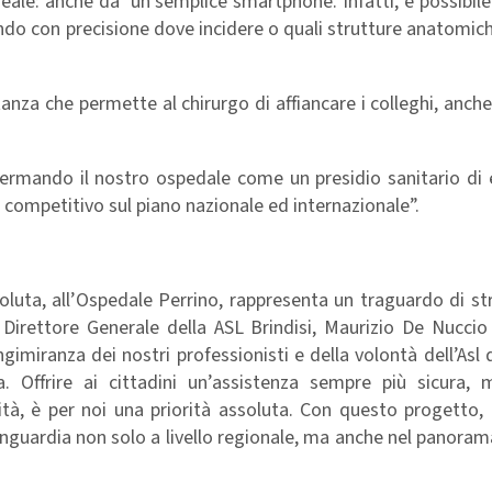
reale: anche da un semplice smartphone. Infatti, è possibil
ando con precisione dove incidere o quali strutture anatomi
tanza che permette al chirurgo di affiancare i colleghi, anche
fermando il nostro ospedale come un presidio sanitario di 
competitivo sul piano nazionale ed internazionale”.
oluta, all’Ospedale Perrino, rappresenta un traguardo di st
il Direttore Generale della ASL Brindisi, Maurizio De Nucci
ngimiranza dei nostri professionisti e della volontà dell’Asl d
a. Offrire ai cittadini un’assistenza sempre più sicura,
ità, è per noi una priorità assoluta. Con questo progetto,
anguardia non solo a livello regionale, ma anche nel panoram