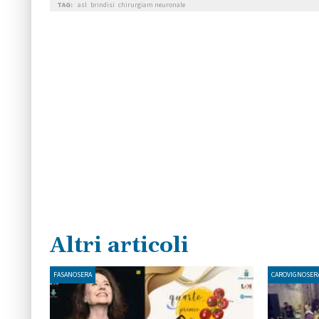
TAG:
asl
brindisi
chirurgiam neuronale
Altri articoli
FASANOSERA
CAROVIGNOSER