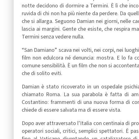
notte decidono di dormire a Termini. È lì che incon
ruvida di chi non ha più niente da perdere. Da que
che si allarga. Seguono Damian nei giorni, nelle c
lascia ai margini. Gente che esiste, che respira ma
Termini senza vedere nulla.
“San Damiano” scava nei volti, nei corpi, nei luoghi,
film non edulcora né denuncia: mostra. E lo fa co
comune sensibilità. È un film che non si accontenta
che di solito eviti.
Damian è stato ricoverato in un ospedale psichia
chiamato Roma. La sua parabola è fatta di amore
Costantino: frammenti di una nuova forma di con
chiede di essere salvata ma di essere vista.
Dopo aver attraversato l’Italia con centinaia di pro
operatori sociali, critici, semplici spettatori. È p
fino al Vaticano diventando un catalizzatore 