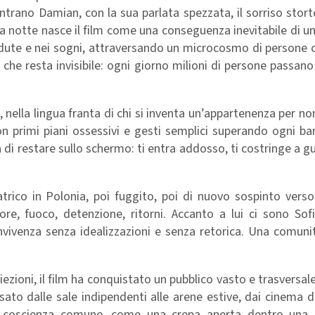
trano Damian, con la sua parlata spezzata, il sorriso storto
lla notte nasce il film come una conseguenza inevitabile di 
adute e nei sogni, attraversando un microcosmo di persone c
 che resta invisibile: ogni giorno milioni di persone passan
 nella lingua franta di chi si inventa un’appartenenza per non 
n primi piani ossessivi e gesti semplici superando ogni bar
 di restare sullo schermo: ti entra addosso, ti costringe a g
trico in Polonia, poi fuggito, poi di nuovo sospinto vers
, fuoco, detenzione, ritorni. Accanto a lui ci sono Sofi
vivenza senza idealizzazioni e senza retorica. Una comuni
iezioni, il film ha conquistato un pubblico vasto e trasversale
assato dalle sale indipendenti alle arene estive, dai cinema d
di coscienza comune, come una crepa aperta dentro una 