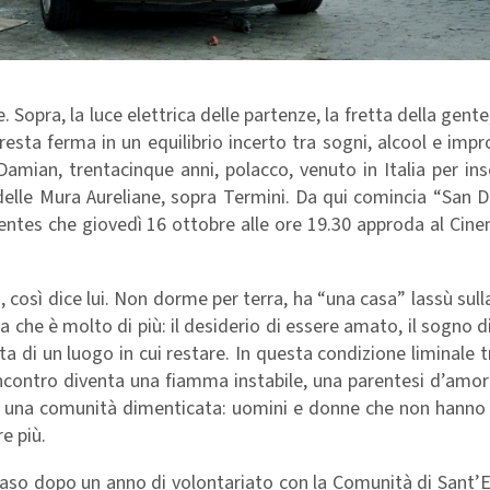
 Sopra, la luce elettrica delle partenze, la fretta della gente, 
 resta ferma in un equilibrio incerto tra sogni, alcool e impr
amian, trentacinque anni, polacco, venuto in Italia per in
delle Mura Aureliane, sopra Termini. Da qui comincia “San D
uentes che giovedì 16 ottobre alle ore 19.30 approda al Ci
così dice lui. Non dorme per terra, ha “una casa” lassù sull
a che è molto di più: il desiderio di essere amato, il sogno d
ata di un luogo in cui restare. In questa condizione liminale t
o incontro diventa una fiamma instabile, una parentesi d’amo
loro, una comunità dimenticata: uomini e donne che non hann
e più.
caso dopo un anno di volontariato con la Comunità di Sant’