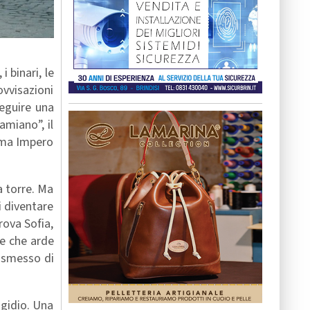
i binari, le
ovvisazioni
seguire una
amiano”, il
nema Impero
a torre. Ma
i diventare
rova Sofia,
re che arde
o smesso di
Egidio. Una