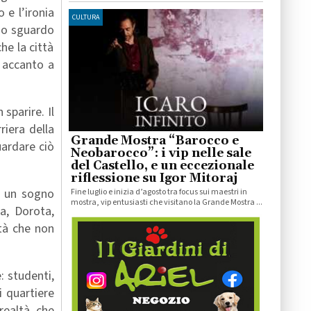
 e l’ironia
CULTURA
uno sguardo
he la città
o accanto a
sparire. Il
riera della
Grande Mostra “Barocco e
uardare ciò
Neobarocco”: i vip nelle sale
del Castello, e un eccezionale
riflessione su Igor Mitoraj
o un sogno
Fine luglio e inizia d’agosto tra focus sui maestri in
mostra, vip entusiasti che visitano la Grande Mostra ...
a, Dorota,
tà che non
: studenti,
i quartiere
realtà che