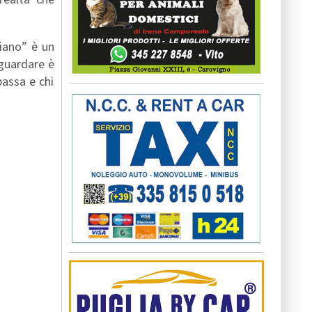
miano” è un
 guardare è
passa e chi