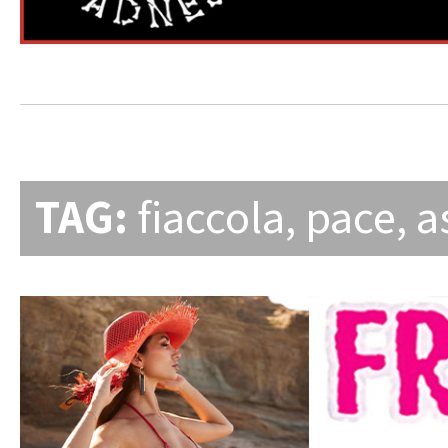
TAG:
fiaccola
,
pace
,
a