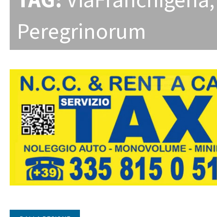
TAG:
ViaFranchigena
Peregrinorum