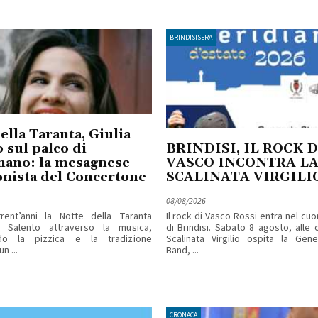
BRINDISISERA
ella Taranta, Giulia
 sul palco di
BRINDISI, IL ROCK D
nano: la mesagnese
VASCO INCONTRA L
nista del Concertone
SCALINATA VIRGILI
08/08/2026
rent’anni la Notte della Taranta
Il rock di Vasco Rossi entra nel cuo
l Salento attraverso la musica,
di Brindisi. Sabato 8 agosto, alle o
ndo la pizzica e la tradizione
Scalinata Virgilio ospita la Gene
n ...
Band, ...
CRONACA