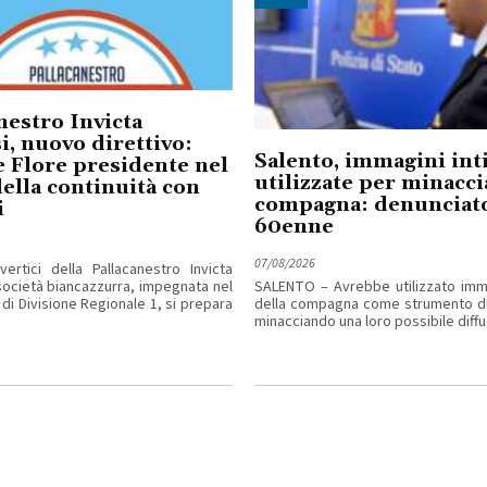
nestro Invicta
i, nuovo direttivo:
Salento, immagini in
 Flore presidente nel
utilizzate per minacci
ella continuità con
compagna: denunciat
i
60enne
07/08/2026
ertici della Pallacanestro Invicta
 società biancazzurra, impegnata nel
SALENTO – Avrebbe utilizzato imma
di Divisione Regionale 1, si prepara
della compagna come strumento di
minacciando una loro possibile diffus