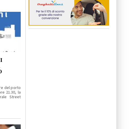
I
A
O
re del porto
re 21.30, la
rale Street