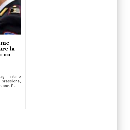
time
are la
o un
gini intime
 pressione,
ione. È ...