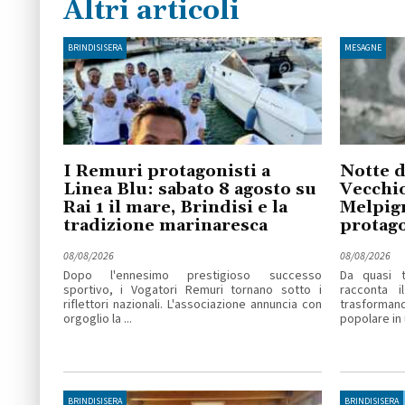
Altri articoli
BRINDISISERA
MESAGNE
I Remuri protagonisti a
Notte d
Linea Blu: sabato 8 agosto su
Vecchio
Rai 1 il mare, Brindisi e la
Melpig
tradizione marinaresca
protago
08/08/2026
08/08/2026
Dopo l'ennesimo prestigioso successo
Da quasi t
sportivo, i Vogatori Remuri tornano sotto i
racconta i
riflettori nazionali. L'associazione annuncia con
trasforma
orgoglio la ...
popolare in u
BRINDISISERA
BRINDISISERA