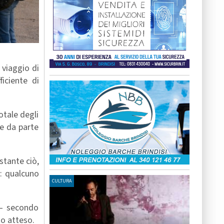
 viaggio di
iciente di
otale degli
se da parte
stante ciò,
a: qualcuno
CULTURA
 – secondo
to atteso.