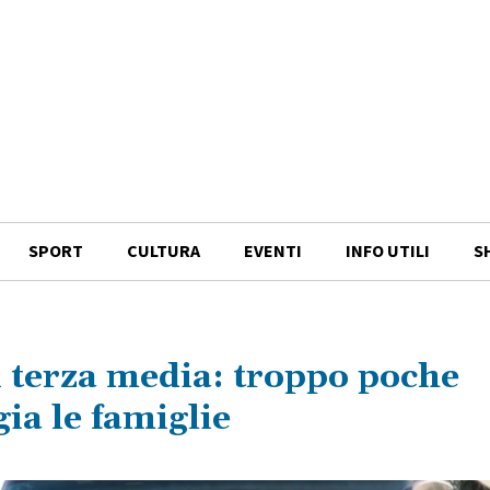
SPORT
CULTURA
EVENTI
INFO UTILI
S
di terza media: troppo poche
gia le famiglie