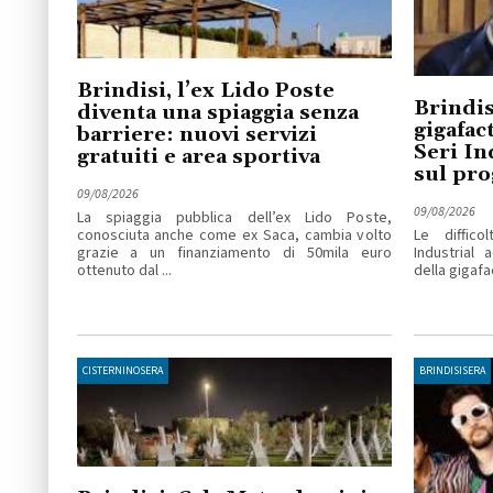
Brindisi, l’ex Lido Poste
Brindis
diventa una spiaggia senza
gigafact
barriere: nuovi servizi
Seri In
gratuiti e area sportiva
sul pro
09/08/2026
09/08/2026
La spiaggia pubblica dell’ex Lido Poste,
conosciuta anche come ex Saca, cambia volto
Le diffico
grazie a un finanziamento di 50mila euro
Industrial 
ottenuto dal ...
della gigafac
CISTERNINOSERA
BRINDISISERA