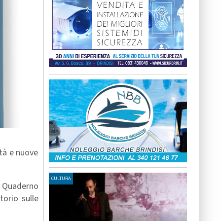
ità e nuove
CULTURA
l Quaderno
torio sulle