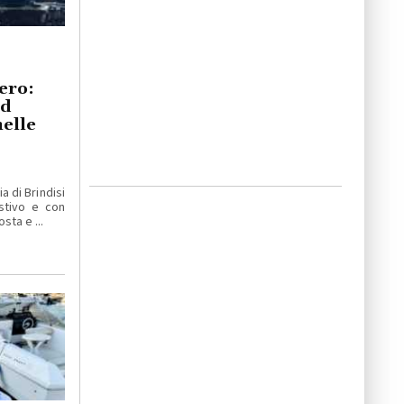
tero:
nd
nelle
ia di Brindisi
stivo e con
sta e ...