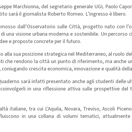
iuseppe Marchionna, del segretario generale UGL Paolo Capo
ttito sarà il giornalista Roberto Romeo. L’ingresso è libero.
romosso dall’Osservatorio sulle Città, progetto nato con l’o
one di una visione urbana moderna e sostenibile. Un percorso 
idee e proposte concrete per il futuro.
to alla sua posizione strategica nel Mediterraneo, al ruolo del
ti che rendono la città un punto di riferimento, ma anche un
, coniugando crescita economica, innovazione e qualità della 
 Quaderno sarà infatti presentato anche agli studenti delle ul
i coinvolgerli in una riflessione attiva sulle prospettive del t
ltà italiane, tra cui L'Aquila, Novara, Treviso, Ascoli Picen
onfluiscono in una collana di volumi tematici, attualmente