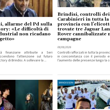
Brindisi, controlli dei
Carabinieri in tutta la
i, allarme del Pd sulla
provincia con l’elicot
ory: «Le difficoltà di
trovate tre Jaguar La
dustrial non ricadano
Rover cannibalizzate 
getto»
campagne
08/08/2026
ltà finanziarie attribuite a Seri
Controlli rafforzati in tutta la provinc
accendono l’attenzione sul futuro
in concomitanza con il periodo e
tory di Brindisi. A sollevare la ...
l’aumento delle presenze lungo la co
BRINDISISERA