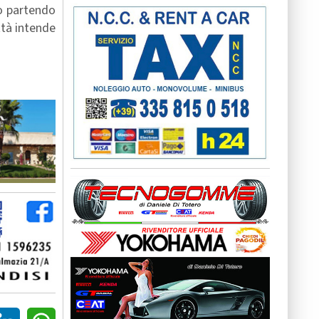
o partendo
ttà intende