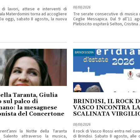
08/08/2026
di lavori, attese e interventi di
ala Materdomini torna ad accogliere
Tre serate consecutive di musica 
. Da oggi, sabato 8 agosto, la nuova
Ceglie Messapica. Dal 9 all’11 ag
Plebiscito ospiterà Selton, Cristina ..
BRINDISISERA
ella Taranta, Giulia
 sul palco di
BRINDISI, IL ROCK D
nano: la mesagnese
VASCO INCONTRA L
nista del Concertone
SCALINATA VIRGILI
08/08/2026
rent’anni la Notte della Taranta
Il rock di Vasco Rossi entra nel cuo
l Salento attraverso la musica,
di Brindisi. Sabato 8 agosto, alle o