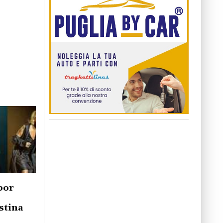
por
stina