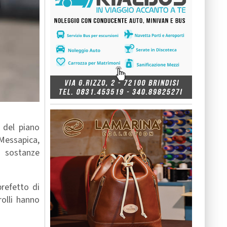
o del piano
 Messapica,
i sostanze
prefetto di
rolli hanno