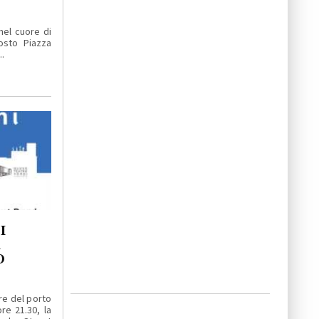
nel cuore di
osto Piazza
.
I
A
O
re del porto
re 21.30, la