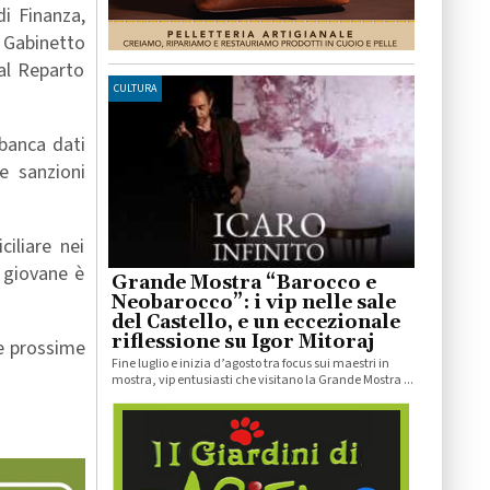
di Finanza,
 Gabinetto
dal Reparto
CULTURA
 banca dati
re sanzioni
iliare nei
 giovane è
Grande Mostra “Barocco e
Neobarocco”: i vip nelle sale
del Castello, e un eccezionale
riflessione su Igor Mitoraj
le prossime
Fine luglio e inizia d’agosto tra focus sui maestri in
mostra, vip entusiasti che visitano la Grande Mostra ...