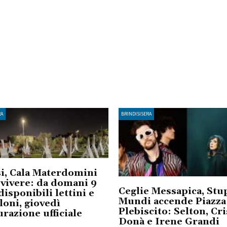
RA
BRINDISISERA
i, Cala Materdomini
 vivere: da domani 9
Ceglie Messapica, Stu
disponibili lettini e
Mundi accende Piazza
oni, giovedì
Plebiscito: Selton, Cri
urazione ufficiale
Donà e Irene Grandi