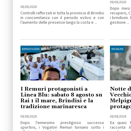
08/08/2026
08/08/2026
Dopo mesi 
Controlli rafforzati in tutta la provincia di Brindisi
recupero, C
in concomitanza con il periodo estivo e con
i brindisini
l’aumento delle presenze lungo la costa e ...
gestione ...
BRINDISISERA
MESAGNE
I Remuri protagonisti a
Notte d
Linea Blu: sabato 8 agosto su
Vecchio
Rai 1 il mare, Brindisi e la
Melpig
tradizione marinaresca
protago
08/08/2026
08/08/2026
Dopo l'ennesimo prestigioso successo
Da quasi t
sportivo, i Vogatori Remuri tornano sotto i
racconta i