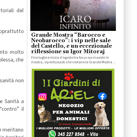
toriali del
oprattutto
Grande Mostra “Barocco e
Neobarocco”: i vip nelle sale
del Castello, e un eccezionale
ronto molto
riflessione su Igor Mitoraj
Fine luglio e inizia d’agosto tra focus sui maestri in
plessa, che
mostra, vip entusiasti che visitano la Grande Mostra ...
 sanità non
e Sanità a
“contro” il
he meritano