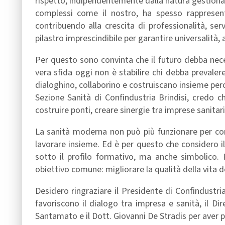
rispetto, indipendentemente dalla natura gestionale
complessi come il nostro, ha spesso rappresent
contribuendo alla crescita di professionalità, serv
pilastro imprescindibile per garantire universalità, 
Per questo sono convinta che il futuro debba nec
vera sfida oggi non è stabilire chi debba prevalere
dialoghino, collaborino e costruiscano insieme perc
Sezione Sanità di Confindustria Brindisi, credo c
costruire ponti, creare sinergie tra imprese sanitarie
La sanità moderna non può più funzionare per com
lavorare insieme. Ed è per questo che considero 
sotto il profilo formativo, ma anche simbolico.
obiettivo comune: migliorare la qualità della vita dei
Desidero ringraziare il Presidente di Confindustri
favoriscono il dialogo tra impresa e sanità, il Di
Santamato e il Dott. Giovanni De Stradis per aver 