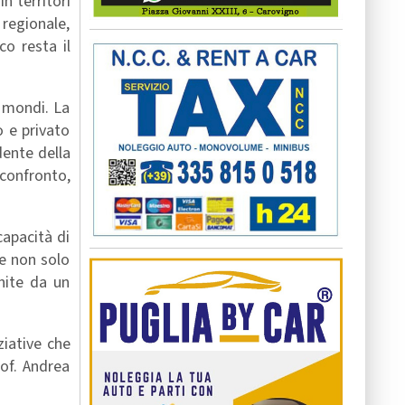
n territori
regionale,
co resta il
 mondi. La
o e privato
dente della
 confronto,
apacità di
e non solo
nite da un
ziative che
rof. Andrea