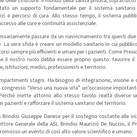
 delle strutture. Il mondo della sanità privata, soprattutto i
ato un supporto fondamentale per il sistema sanitario 
izi e percorsi di cura. Allo stesso tempo, il sistema pubbli
accesso alle cure e continuità assistenziale.
essariamente passare da un riavvicinamento tra questi due
. La vera sfida è creare un modello sanitario in cui pubblic
orsi sempre più efficienti e umani per i pazienti. Come Presi
he il nostro ruolo debba essere proprio questo: favorire il
, istituzioni, medici, professionisti e territorio.
partimenti stagni. Ha bisogno di integrazione, visione e c
il congresso “Verso una nuova vita” un’occasione important
 Perché mette attorno allo stesso tavolo realtà diverse u
 pazienti e rafforzare il sistema sanitario del territorio.
a Brindisi Giuseppe Danese per il sostegno costante alle ini
rettore Generale della ASL Brindisi Maurizio De Nuccio, il P
promosso un evento di così alto valore scientifico e umano.