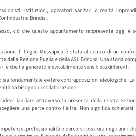
ionisti, istituzioni, operatori sanitari e realtà imprendi
Confindustria Brindisi.
ngresso, ciò che questo appuntamento rappresenta oggi è s
litazione di Ceglie Messapica è stata al centro di un conf
rte della Regione Puglia e della ASL Brindisi. Una storia com
ari e che ha generato inevitabilmente sensibilità differenti.
o sia fondamentale evitare contrapposizioni ideologiche. La
anità ha bisogno di collaborazione.
dero lanciare attraverso la presenza della nostra Sezion
egliere una parte contro l’altra. Non significa schierarsi 
competenze, professionalità e percorsi costruiti negli anni c