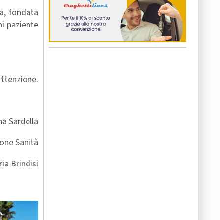
ia, fondata
ni paziente
attenzione.
a Sardella
one Sanità
a Brindisi