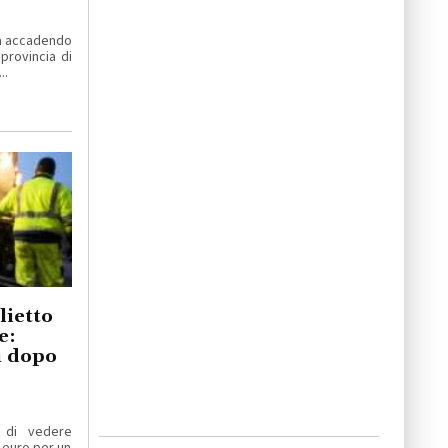
ta accadendo
 provincia di
..
lietto
e:
ti dopo
 di vedere
 euro per un