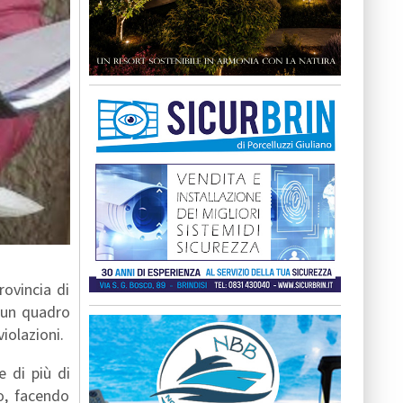
rovincia di
e un quadro
iolazioni.
e di più di
o, facendo