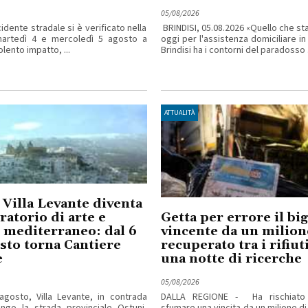
05/08/2026
idente stradale si è verificato nella
BRINDISI, 05.08.2026 «Quello che s
martedì 4 e mercoledì 5 agosto a
oggi per l'assistenza domiciliare in
iolento impatto, ...
Brindisi ha i contorni del paradosso .
ATTUALITÀ
 Villa Levante diventa
ratorio di arte e
Getta per errore il big
 mediterraneo: dal 6
vincente da un milion
osto torna Cantiere
recuperato tra i rifiu
e
una notte di ricerche
05/08/2026
agosto, Villa Levante, in contrada
DALLA REGIONE - Ha rischiato
ngo la strada provinciale Ostuni-
sfumare una vincita da un milione di