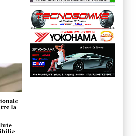
gionale
re la
lute
bili»