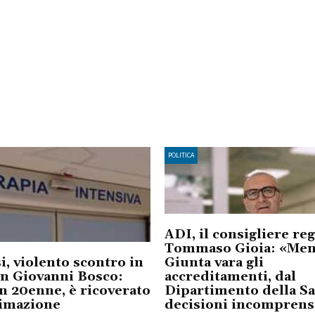
POLITICA
ADI, il consigliere re
Tommaso Gioia: «Ment
i, violento scontro in
Giunta vara gli
an Giovanni Bosco:
accreditamenti, dal
n 20enne, è ricoverato
Dipartimento della Sa
nimazione
decisioni incomprensi