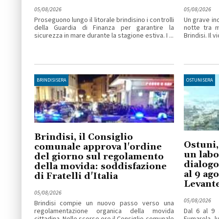
05/08/2026
05/08/2026
Proseguono lungo il litorale brindisino i controlli
Un grave inc
della Guardia di Finanza per garantire la
notte tra 
sicurezza in mare durante la stagione estiva. I ...
Brindisi. Il v
BRINDISISERA
OSTUNISERA
Brindisi, il Consiglio
Ostuni,
comunale approva l'ordine
un labo
del giorno sul regolamento
dialogo
della movida: soddisfazione
al 9 ag
di Fratelli d'Italia
Levant
05/08/2026
05/08/2026
Brindisi compie un nuovo passo verso una
regolamentazione organica della movida
Dal 6 al 9 
cittadina. Nelle scorse ore il Consiglio comunale
Fumarola lu