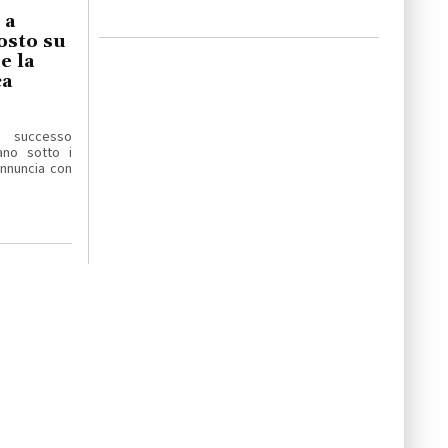
 a
osto su
e la
ca
 successo
ano sotto i
 annuncia con