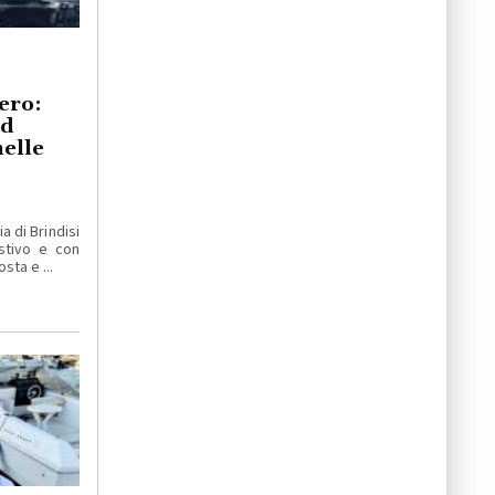
tero:
nd
nelle
ia di Brindisi
stivo e con
sta e ...