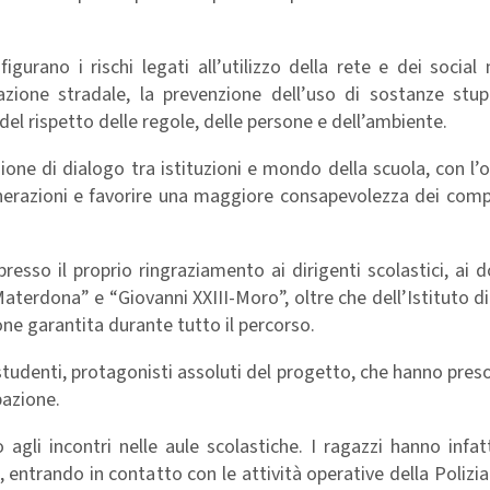
igurano i rischi legati all’utilizzo della rete e dei social 
azione stradale, la prevenzione dell’uso di sostanze stup
 del rispetto delle regole, delle persone e dell’ambiente.
ne di dialogo tra istituzioni e mondo della scuola, con l’o
 generazioni e favorire una maggiore consapevolezza dei co
spresso il proprio ringraziamento ai dirigenti scolastici, ai d
Materdona” e “Giovanni XXIII-Moro”, oltre che dell’Istituto di
one garantita durante tutto il percorso.
studenti, protagonisti assoluti del progetto, che hanno preso
pazione.
gli incontri nelle aule scolastiche. I ragazzi hanno infat
, entrando in contatto con le attività operative della Polizia