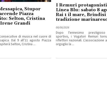
I Remuri protagonisti
Messapica, Stupor
Linea Blu: sabato 8 ag
accende Piazza
Rai 1 il mare, Brindisi 
ito: Selton, Cristina
tradizione marinares
 Irene Grandi
08/08/2026
Dopo l'ennesimo prestigioso
consecutive di musica nel cuore di
sportivo, i Vogatori Remuri torn
apica. Dal 9 all’11 agosto Piazza
riflettori nazionali. L'associazione
piterà Selton, Cristina ...
orgoglio la ...