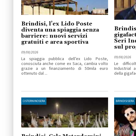
Brindisi, l’ex Lido Poste
Brindis
diventa una spiaggia senza
gigafact
barriere: nuovi servizi
Seri In
gratuiti e area sportiva
sul pro
09/08/2026
09/08/2026
La spiaggia pubblica dell’ex Lido Poste,
conosciuta anche come ex Saca, cambia volto
Le diffico
grazie a un finanziamento di 50mila euro
Industrial 
ottenuto dal ...
della gigafac
CISTERNINOSERA
BRINDISISERA