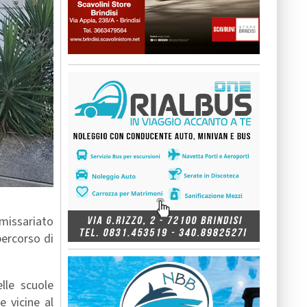
mmissariato
percorso di
elle scuole
 vicine al