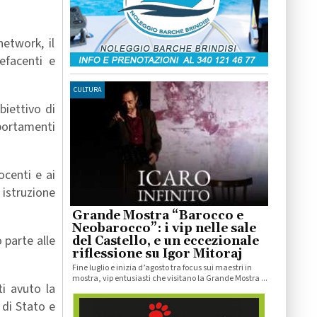
network, il
efacenti e
CULTURA
biettivo di
mportamenti
ocenti e ai
 istruzione
Grande Mostra “Barocco e
Neobarocco”: i vip nelle sale
 parte alle
del Castello, e un eccezionale
riflessione su Igor Mitoraj
Fine luglio e inizia d’agosto tra focus sui maestri in
mostra, vip entusiasti che visitano la Grande Mostra ...
ti avuto la
 di Stato e