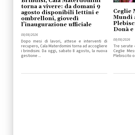
Brindisi, Cala Materdomini
torna a vivere: da domani 9
Ceglie 
agosto disponibili lettini e
Mundi 
ombrelloni, giovedì
Plebisc
l’inaugurazione ufficiale
Donà e
08/08/2026
08/08/2026
Dopo mesi di lavori, attese e interventi di
recupero, Cala Materdomini torna ad accogliere
Tre serate 
i brindisini. Da oggi, sabato 8 agosto, la nuova
Ceglie Mess
gestione ...
Plebiscito os