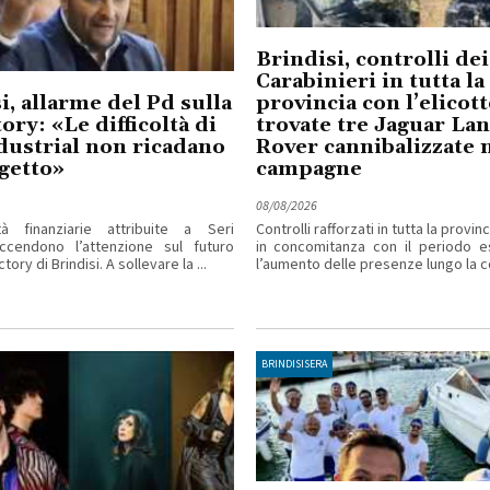
Brindisi, controlli dei
Carabinieri in tutta la
i, allarme del Pd sulla
provincia con l’elicot
ory: «Le difficoltà di
trovate tre Jaguar La
dustrial non ricadano
Rover cannibalizzate 
getto»
campagne
08/08/2026
ltà finanziarie attribuite a Seri
Controlli rafforzati in tutta la provinc
accendono l’attenzione sul futuro
in concomitanza con il periodo e
tory di Brindisi. A sollevare la ...
l’aumento delle presenze lungo la co
BRINDISISERA