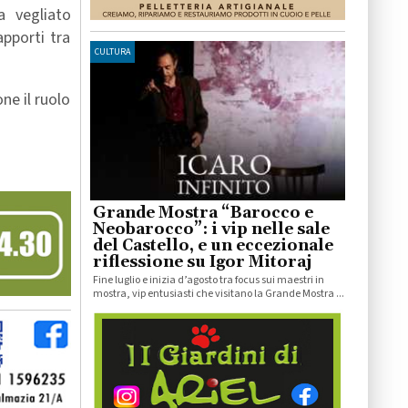
a vegliato
pporti tra
CULTURA
ne il ruolo
Grande Mostra “Barocco e
Neobarocco”: i vip nelle sale
del Castello, e un eccezionale
riflessione su Igor Mitoraj
Fine luglio e inizia d’agosto tra focus sui maestri in
mostra, vip entusiasti che visitano la Grande Mostra ...