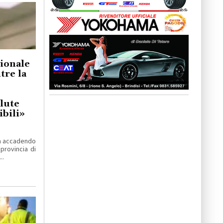
gionale
re la
lute
bili»
ta accadendo
 provincia di
..