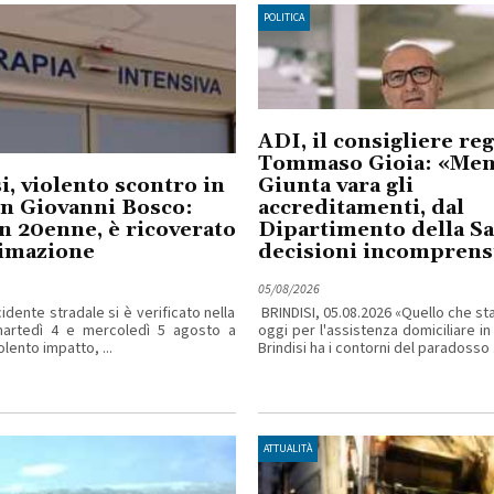
POLITICA
ADI, il consigliere re
Tommaso Gioia: «Ment
i, violento scontro in
Giunta vara gli
an Giovanni Bosco:
accreditamenti, dal
n 20enne, è ricoverato
Dipartimento della Sa
nimazione
decisioni incomprensi
05/08/2026
idente stradale si è verificato nella
BRINDISI, 05.08.2026 «Quello che s
martedì 4 e mercoledì 5 agosto a
oggi per l'assistenza domiciliare in
iolento impatto, ...
Brindisi ha i contorni del paradosso .
ATTUALITÀ