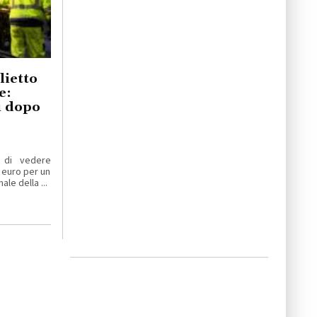
lietto
e:
ti dopo
 di vedere
 euro per un
le della ...