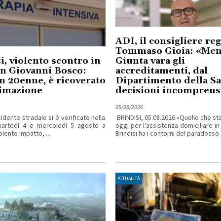
ADI, il consigliere re
Tommaso Gioia: «Ment
i, violento scontro in
Giunta vara gli
an Giovanni Bosco:
accreditamenti, dal
n 20enne, è ricoverato
Dipartimento della Sa
nimazione
decisioni incomprensi
05/08/2026
idente stradale si è verificato nella
BRINDISI, 05.08.2026 «Quello che s
martedì 4 e mercoledì 5 agosto a
oggi per l'assistenza domiciliare in
iolento impatto, ...
Brindisi ha i contorni del paradosso .
ATTUALITÀ