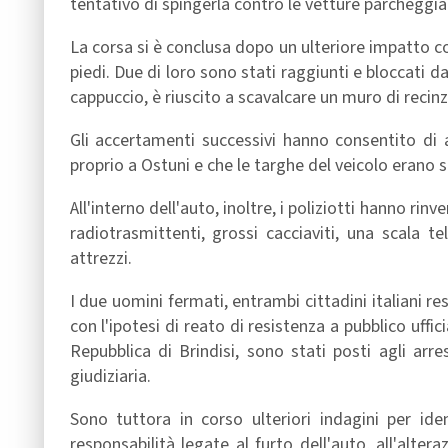
tentativo di spingerla contro le vetture parcheggia
La corsa si è conclusa dopo un ulteriore impatto co
piedi. Due di loro sono stati raggiunti e bloccati da
cappuccio, è riuscito a scavalcare un muro di recinz
Gli accertamenti successivi hanno consentito di 
proprio a Ostuni e che le targhe del veicolo erano 
All'interno dell'auto, inoltre, i poliziotti hanno ri
radiotrasmittenti, grossi cacciaviti, una scala 
attrezzi.
I due uomini fermati, entrambi cittadini italiani re
con l'ipotesi di reato di resistenza a pubblico uffi
Repubblica di Brindisi, sono stati posti agli arre
giudiziaria.
Sono tuttora in corso ulteriori indagini per id
responsabilità legate al furto dell'auto, all'alte