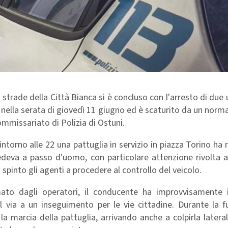
trade della Città Bianca si è concluso con l'arresto di due 
o nella serata di giovedì 11 giugno ed è scaturito da un norma
Commissariato di Polizia di Ostuni.
intorno alle 22 una pattuglia in servizio in piazza Torino ha
deva a passo d'uomo, con particolare attenzione rivolta al
pinto gli agenti a procedere al controllo del veicolo.
imato dagli operatori, il conducente ha improvvisamente i
l via a un inseguimento per le vie cittadine. Durante la f
la marcia della pattuglia, arrivando anche a colpirla later