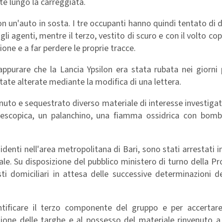
te lungo la carreggiata.
n un'auto in sosta. I tre occupanti hanno quindi tentato di d
gli agenti, mentre il terzo, vestito di scuro e con il volto co
ione e a far perdere le proprie tracce.
appurare che la Lancia Ypsilon era stata rubata nei giorni
state alterate mediante la modifica di una lettera.
nvenuto e sequestrato diverso materiale di interesse investigati
telescopica, un palanchino, una fiamma ossidrica con bombo
sidenti nell'area metropolitana di Bari, sono stati arrestati i
ciale. Su disposizione del pubblico ministero di turno della Pr
sti domiciliari in attesa delle successive determinazioni de
entificare il terzo componente del gruppo e per accertare
razione delle targhe e al possesso del materiale rinvenuto 