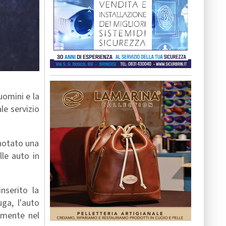
uomini e la
le servizio
 notato una
le auto in
nserito la
uga, l'auto
almente nel