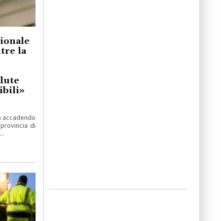
gionale
re la
lute
bili»
ta accadendo
 provincia di
..