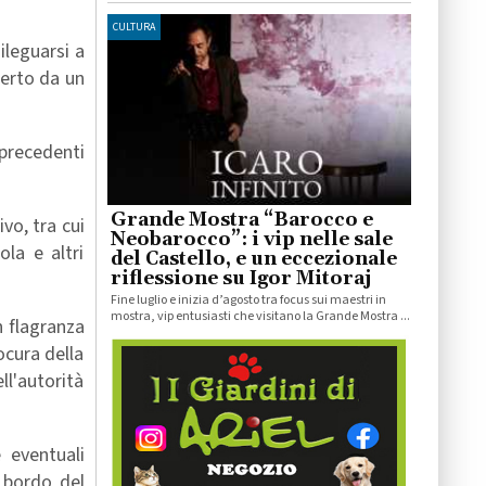
CULTURA
ileguarsi a
perto da un
 precedenti
Grande Mostra “Barocco e
vo, tra cui
Neobarocco”: i vip nelle sale
la e altri
del Castello, e un eccezionale
riflessione su Igor Mitoraj
Fine luglio e inizia d’agosto tra focus sui maestri in
mostra, vip entusiasti che visitano la Grande Mostra ...
n flagranza
ocura della
ll'autorità
 eventuali
a bordo del