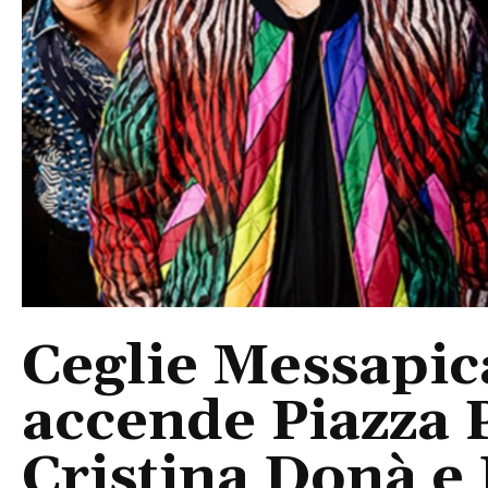
Ceglie Messapic
accende Piazza P
Cristina Donà e