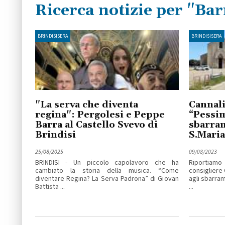
Ricerca notizie per "Bar
BRINDISISERA
BRINDISISERA
"La serva che diventa
Cannali
regina": Pergolesi e Peppe
“Pessim
Barra al Castello Svevo di
sbarra
Brindisi
S.Maria
25/08/2025
09/08/2023
BRINDISI - Un piccolo capolavoro che ha
Riportiamo
cambiato la storia della musica. “Come
consigliere 
diventare Regina? La Serva Padrona” di Giovan
agli sbarram
Battista ...
...