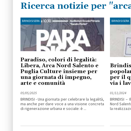
Ricerca notizie per "arc
BRINDISISERA
BRINDISISERA
Paradiso, colori di legalità:
Libera, Arca Nord Salento e
Brindis
Puglia Culture insieme per
popolar
una giornata di impegno,
per il 
arte e comunità
via i la
05/05/2025
01/11/2024
BRINDISI - Una giornata per celebrare la legalità,
BRINDISI – 
ma anche per dare voce a una visione concreta
Nord Salento
di rigenerazione urbana e sociale: è ...
la realizzazi