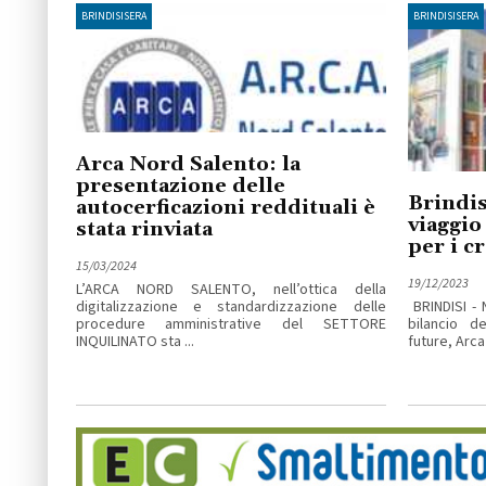
BRINDISISERA
BRINDISISERA
Arca Nord Salento: la
presentazione delle
Brindis
autocerficazioni reddituali è
viaggio
stata rinviata
per i cr
15/03/2024
19/12/2023
L’ARCA NORD SALENTO, nell’ottica della
digitalizzazione e standardizzazione delle
BRINDISI - 
procedure amministrative del SETTORE
bilancio d
INQUILINATO sta ...
future, Arca