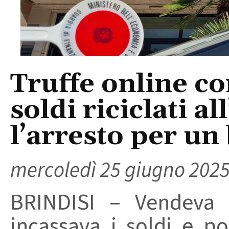
Truffe online c
soldi riciclati al
l’arresto per un
mercoledì 25 giugno 202
BRINDISI – Vendeva 
incassava i soldi e po