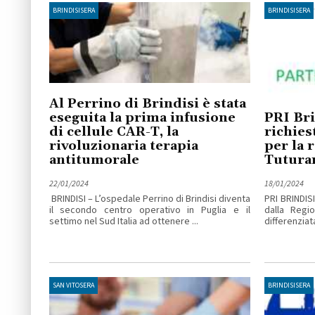
BRINDISISERA
BRINDISISERA
Al Perrino di Brindisi è stata
eseguita la prima infusione
PRI Bri
di cellule CAR-T, la
richies
rivoluzionaria terapia
per la 
antitumorale
Tutura
22/01/2024
18/01/2024
BRINDISI – L’ospedale Perrino di Brindisi diventa
PRI BRINDISI
il secondo centro operativo in Puglia e il
dalla Regi
settimo nel Sud Italia ad ottenere ...
differenziata
SAN VITOSERA
BRINDISISERA