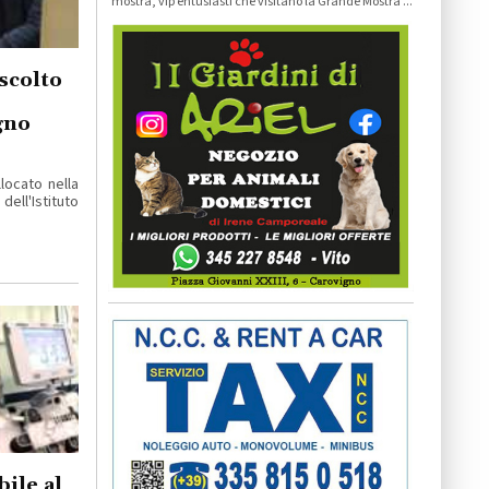
mostra, vip entusiasti che visitano la Grande Mostra ...
scolto
gno
locato nella
ell'Istituto
ile al