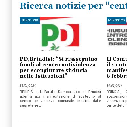
Ricerca notizie per "cen
BRINDISISERA
BRINDISISERA
PD,Brindisi: “Si riassegnino
Il Comu
fondi al centro antiviolenza
il Cent
per scongiurare sfiducia
manifes
nelle Istituzioni”
6 febbr
31/01/2024
30/01/2024
BRINDISI - Il Partito Democratico di Brindisi
BRINDISI,
aderirà alla manifestazione di sostegno al
sospension
centro antiviolenza comunale indetta dalle
Violenza a 
segreterie ...
parte del ...