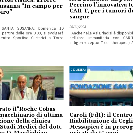
brosi cistica: aTorre
Perrino l’innovativa t
Susanna “In campo per
CAR-T, per i tumori d
iro”
sangue
20/11/2023
NTA SUSANNA: Domenica 10
 partire dalle ore 9:00, si svolgerà
Anche nella Asl Brindisi è disponibi
Centro Sportivo Curtarici a Torre
cellulare immunitaria con CAR-
antigen receptor T-cell therapies). Al
CEGLIESERA
rato il“Roche Cobas
macchinario di ultima
Caroli (FdI): il Centro
ione della clinica
Riabilitazione di Cegl
Studi Medici del dott.
Messapica è in prorog
zo D. Mardighian
privati da 15 anni.