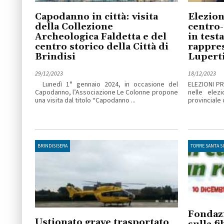
Capodanno in città: visita
Elezion
della Collezione
centro-
Archeologica Faldetta e del
in testa
centro storico della Città di
rappres
Brindisi
Lupert
29/12/2023
18/12/2023
Lunedì 1° gennaio 2024, in occasione del
ELEZIONI PRO
Capodanno, l’Associazione Le Colonne propone
nelle elez
una visita dal titolo “Capodanno ...
provinciale 
BRINDISISERA
TORRE SANTA 
Fondazi
Ustionato grave trasportato