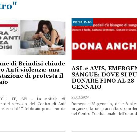
tro"
BRINDISISERA
ne di Brindisi chiude
ASL e AVIS, EMERGE
ro Anti violenza: una
SANGUE: DOVE SI P
tazione di protesta il
DONARE FINO AL 28
aio
GENNAIO
23/01/2024
 CGIL, FP, SPI - La notizia di
e del servizio del Centro di Anti
Domenica 28 gennaio, dalle 8 alle
partire dal 1° febbraio prossimo da
organizzata una raccolta straordi
nel Centro Trasfusionale dell’ospeda