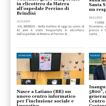
sulla fi
in elicottero da Matera
Santa 
all'ospedale Perrino di
un resp
Brindisi
08/12/2023
13/12/2023
TORRE SA
ASL BRINDISI - Nella mattina di oggi un uomo di
Dicembre, a
42 anni è stato trasportato in elicottero
presso il 
dall’ospedale di Matera al Perrino di ...
Santa ...
LATIANOSERA
MESAGNE
Inaugu
Nasce a Latiano (BR) un
5800”, 
nuovo centro informatico
generaz
per l’inclusione sociale e
Centro 
lavorativa
Costan