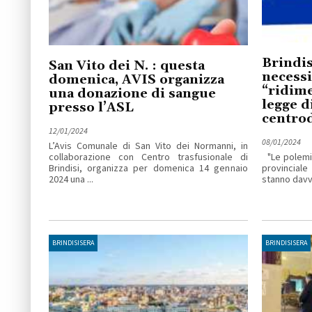
Brindis
San Vito dei N. : questa
necessi
domenica, AVIS organizza
“ridim
una donazione di sangue
legge d
presso l’ASL
centro
12/01/2024
08/01/2024
L’Avis Comunale di San Vito dei Normanni, in
collaborazione con Centro trasfusionale di
"Le polemic
Brindisi, organizza per domenica 14 gennaio
provinciale
2024 una ...
stanno davve
BRINDISISERA
BRINDISISERA