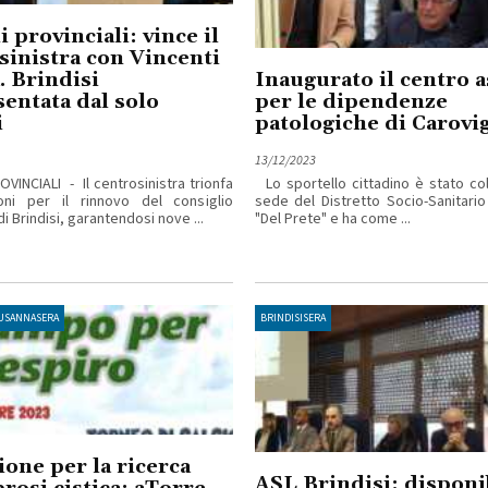
i provinciali: vince il
sinistra con Vincenti
. Brindisi
Inaugurato il centro a
entata dal solo
per le dipendenze
i
patologiche di Carovi
13/12/2023
VINCIALI - Il centrosinistra trionfa
Lo sportello cittadino è stato col
ioni per il rinnovo del consiglio
sede del Distretto Socio-Sanitario d
di Brindisi, garantendosi nove ...
"Del Prete" e ha come ...
SUSANNASERA
BRINDISISERA
one per la ricerca
ASL Brindisi: disponib