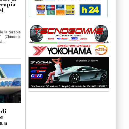
erapia
el
le la terapia
T (Chimeric
 ...
 di
ie
a a