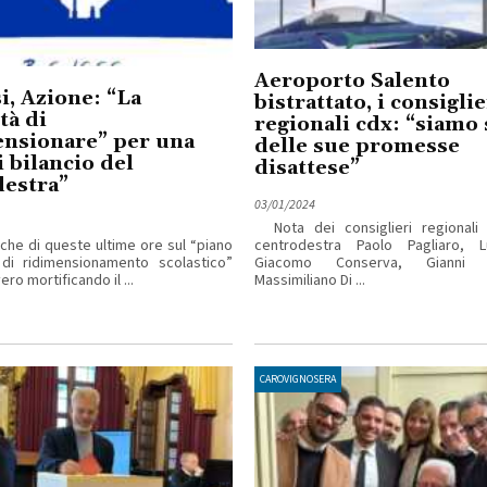
Aeroporto Salento
i, Azione: “La
bistrattato, i consiglie
tà di
regionali cdx: “siamo 
ensionare” per una
delle sue promesse
i bilancio del
disattese”
destra”
03/01/2024
Nota dei consiglieri regionali s
he di queste ultime ore sul “piano
centrodestra Paolo Pagliaro, Lu
 di ridimensionamento scolastico”
Giacomo Conserva, Gianni 
ro mortificando il ...
Massimiliano Di ...
CAROVIGNOSERA