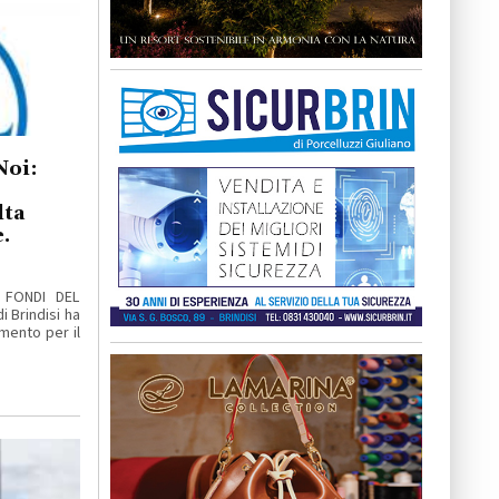
Noi:
lta
.
 FONDI DEL
 Brindisi ha
mento per il