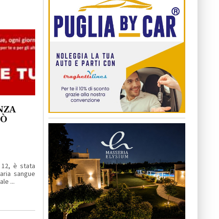
NZA
UÒ
 12, è stata
naria sangue
le ...