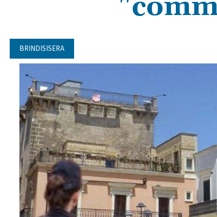
"commi
BRINDISISERA