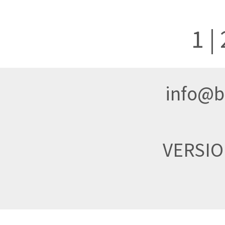
1
|
info@br
VERSI