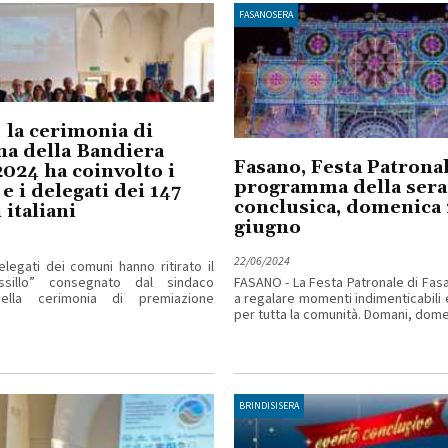
FASANOSERA
 la cerimonia di
a della Bandiera
Fasano, Festa Patronal
024 ha coinvolto i
programma della sera
e i delegati dei 147
conclusica, domenica
italiani
giugno
22/06/2024
elegati dei comuni hanno ritirato il
ssillo” consegnato dal sindaco
FASANO - La Festa Patronale di Fas
nella cerimonia di premiazione
a regalare momenti indimenticabili 
per tutta la comunità. Domani, domen
BRINDISISERA