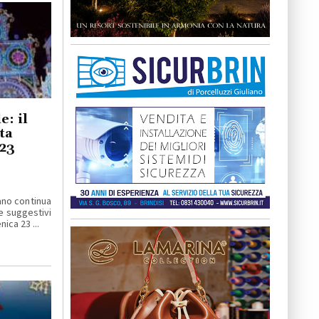
e: il
ta
 23
ano continua
e suggestivi
ica 23 ...