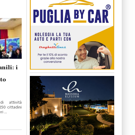
nili: i
to
 attività
50 cittadini
i ...