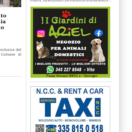
mostra, vip entusiasti che visitano la Grande Mostra ...
tto
ia
to
clusiva del
l Comune di