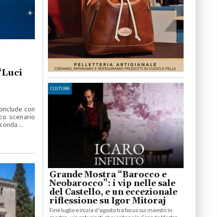
“Luci
CULTURA
conclude con
co scenario
conda ...
Grande Mostra “Barocco e
Neobarocco”: i vip nelle sale
del Castello, e un eccezionale
riflessione su Igor Mitoraj
Fine luglio e inizia d’agosto tra focus sui maestri in