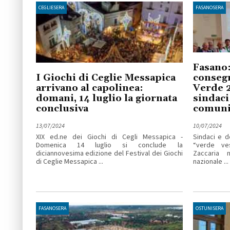
CEGLIESERA
FASANOSERA
Fasano:
I Giochi di Ceglie Messapica
consegn
arrivano al capolinea:
Verde 2
domani, 14 luglio la giornata
sindaci 
conclusiva
comuni 
13/07/2024
10/07/2024
XIX ed.ne dei Giochi di Cegli Messapica -
Sindaci e d
Domenica 14 luglio si conclude la
“verde ve
diciannovesima edizione del Festival dei Giochi
Zaccaria 
di Ceglie Messapica ...
nazionale ...
FASANOSERA
OSTUNISERA