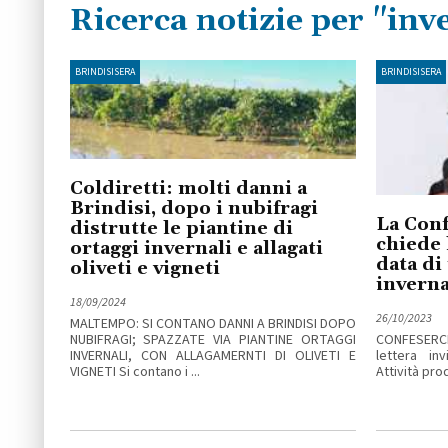
Ricerca notizie per "inv
BRINDISISERA
BRINDISISERA
Coldiretti: molti danni a
Brindisi, dopo i nubifragi
La Conf
distrutte le piantine di
chiede 
ortaggi invernali e allagati
data di 
oliveti e vigneti
inverna
18/09/2024
26/10/2023
MALTEMPO: SI CONTANO DANNI A BRINDISI DOPO
NUBIFRAGI; SPAZZATE VIA PIANTINE ORTAGGI
CONFESERCE
INVERNALI, CON ALLAGAMERNTI DI OLIVETI E
lettera in
VIGNETI Si contano i ...
Attività prod