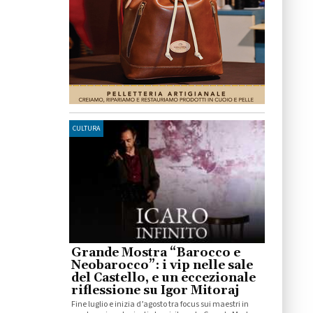
CULTURA
Grande Mostra “Barocco e
Neobarocco”: i vip nelle sale
del Castello, e un eccezionale
riflessione su Igor Mitoraj
Fine luglio e inizia d’agosto tra focus sui maestri in