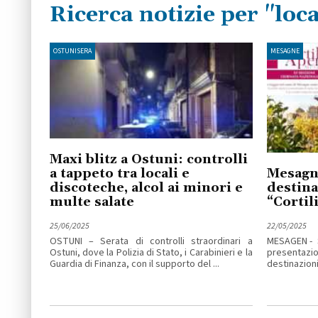
Ricerca notizie per "loca
OSTUNISERA
MESAGNE
Maxi blitz a Ostuni: controlli
a tappeto tra locali e
Mesagne
discoteche, alcol ai minori e
destinaz
multe salate
“Cortil
25/06/2025
22/05/2025
OSTUNI – Serata di controlli straordinari a
MESAGEN - S
Ostuni, dove la Polizia di Stato, i Carabinieri e la
presentaz
Guardia di Finanza, con il supporto del ...
destinazioni i