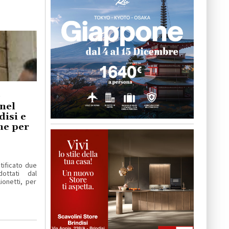
e
 nel
disi e
ne per
otificato due
dottati dal
ionetti, per