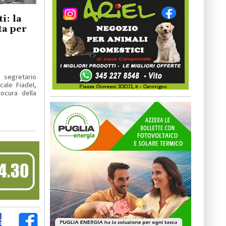
i: la
ta per
segretario
cale Fiadel,
ocura della