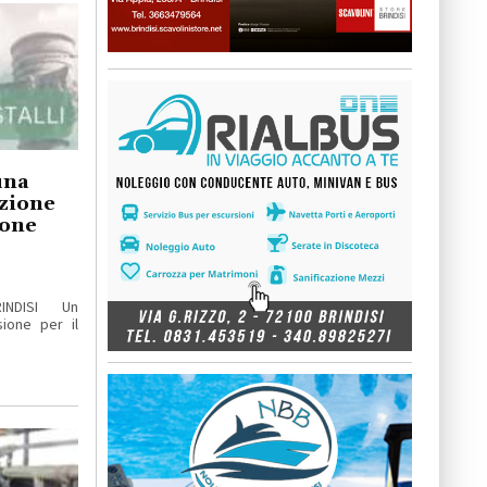
una
zione
ione
RINDISI Un
ione per il