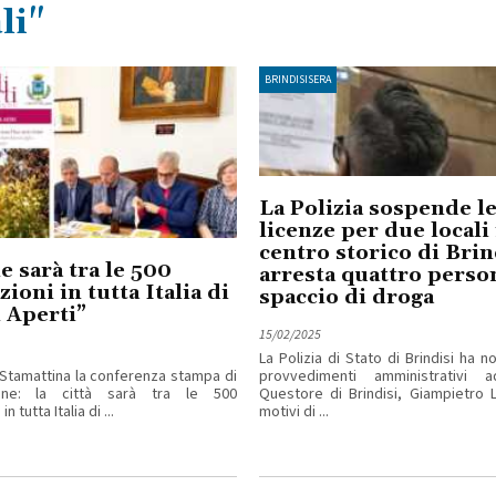
li"
BRINDISISERA
La Polizia sospende l
licenze per due locali
centro storico di Brin
 sarà tra le 500
arresta quattro perso
ioni in tutta Italia di
spaccio di droga
i Aperti”
15/02/2025
La Polizia di Stato di Brindisi ha n
tamattina la conferenza stampa di
provvedimenti amministrativi a
ione: la città sarà tra le 500
Questore di Brindisi, Giampietro L
n tutta Italia di ...
motivi di ...