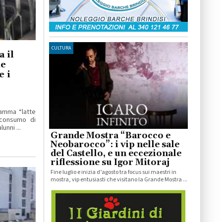
CULTURA
a il
le
e i
ramma “latte
 consumo di
unni ...
Grande Mostra “Barocco e
Neobarocco”: i vip nelle sale
del Castello, e un eccezionale
riflessione su Igor Mitoraj
Fine luglio e inizia d’agosto tra focus sui maestri in
mostra, vip entusiasti che visitano la Grande Mostra ...