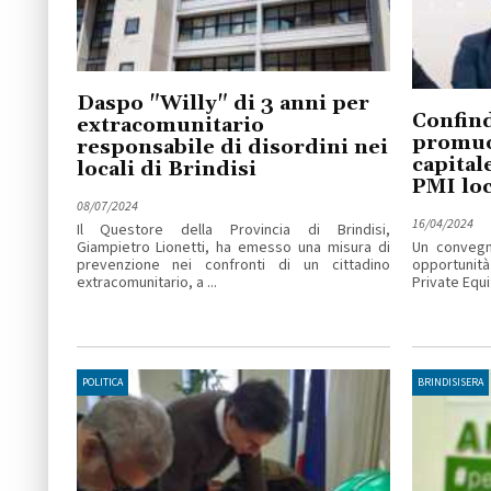
Daspo "Willy" di 3 anni per
Confind
extracomunitario
promuov
responsabile di disordini nei
capital
locali di Brindisi
PMI loc
08/07/2024
16/04/2024
Il Questore della Provincia di Brindisi,
Giampietro Lionetti, ha emesso una misura di
Un convegn
prevenzione nei confronti di un cittadino
opportunit
extracomunitario, a ...
Private Equi
POLITICA
BRINDISISERA