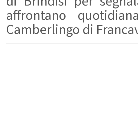
di Brindisi per segnal
affrontano quotidian
Camberlingo di Francavi