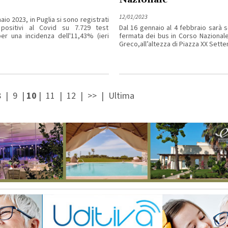
12/01/2023
naio 2023, in Puglia si sono registrati
positivi al Covid su 7.729 test
Dal 16 gennaio al 4 febbraio sarà 
 per una incidenza dell'11,43% (ieri
fermata dei bus in Corso Nazional
Greco,all’altezza di Piazza XX Settem
8
|
9
|
10
|
11
|
12
|
>>
|
Ultima