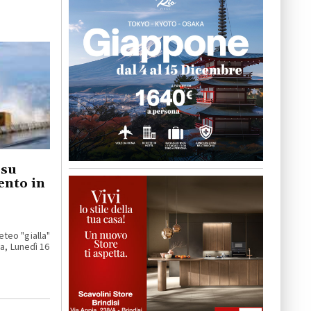
 su
vento in
teo "gialla"
na, Lunedì 16