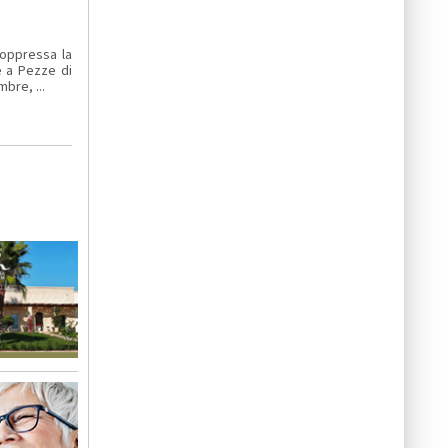
soppressa la
e a Pezze di
bre, ...