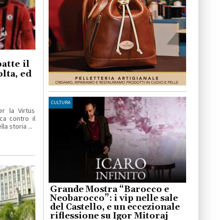
atte il
lta, ed
CULTURA
r la Virtus
ica contro il
a storia ...
Grande Mostra “Barocco e
Neobarocco”: i vip nelle sale
del Castello, e un eccezionale
riflessione su Igor Mitoraj