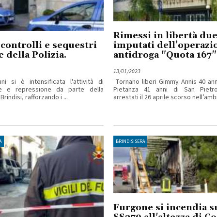
Rimessi in libertà du
controlli e sequestri
imputati dell’operazi
e della Polizia.
antidroga "Quota 167"
13/01/2023
si è intensificata l'attività di
Tornano liberi Gimmy Annis 40 ann
e e repressione da parte della
Pietanza 41 anni di San Pietro
rindisi, rafforzando i ...
arrestati il 26 aprile scorso nell’ambit
A
BRINDISISERA
Furgone si incendia s