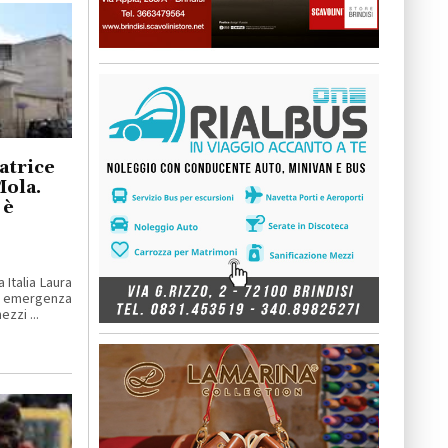
atrice
Mola.
 è
 Italia Laura
i emergenza
zzi ...