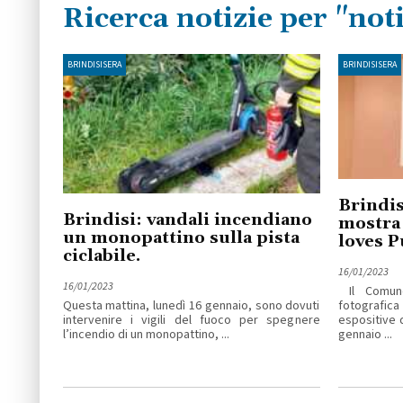
Ricerca notizie per "noti
BRINDISISERA
BRINDISISERA
Brindis
Brindisi: vandali incendiano
mostra 
un monopattino sulla pista
loves P
ciclabile.
16/01/2023
16/01/2023
Il Comune
Questa mattina, lunedì 16 gennaio, sono dovuti
fotografica
intervenire i vigili del fuoco per spegnere
espositive 
l’incendio di un monopattino, ...
gennaio ...