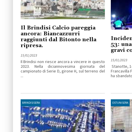
Il Brindisi Calcio pareggia
ancora: Biancazzurri
Inciden
raggiunti dal Bitonto nella
53: una
ripresa.
gravi c
15/01/2023
15/01/2023
Il Brindisi non riesce ancora a vincere in questo
2023. Nella diciannovesima giornata del
Stanotte, 14
campionato di Serie D, girone H, sul terreno del
Francavilla 
...
ha sbandato 
BRINDISISERA
OSTUNISERA