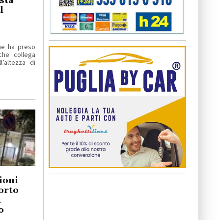
sta
l
ne ha preso
che collega
l’altezza di
ioni
orto
i
o