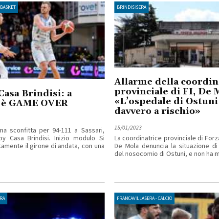
 BASKET
BRINDISISERA
Allarme della coordin
provinciale di FI, De 
asa Brindisi: a
«L’ospedale di Ostuni
i è GAME OVER
davvero a rischio»
15/01/2023
a sconfitta per 94-111 a Sassari,
y Casa Brindisi. Inizio modulo Si
La coordinatrice provinciale di Forza
amente il girone di andata, con una
De Mola denuncia la situazione d
del nosocomio di Ostuni, e non ha me
RA
FRANCAVILLASERA - CALCIO