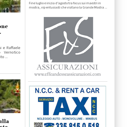
Fine luglio e inizia d’agosto tra focus sui maestri in
mostra, vip entusiasti che visitano la Grande Mostra ...
e
one
.
i e Raffaele
 Vernotico
o ...
ulla