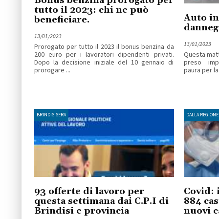
Bonus benzina prorogato per
tutto il 2023: chi ne può
Auto in
beneficiare.
dannegg
13/01/2023
13/01/2023
Prorogato per tutto il 2023 il bonus benzina da
200 euro per i lavoratori dipendenti privati.
Questa matt
Dopo la decisione iniziale del 10 gennaio di
preso imp
prorogare ...
paura per la 
BRINDISISERA
DALLA REGIONE
93 offerte di lavoro per
Covid: 
questa settimana dai C.P.I di
884 cas
Brindisi e provincia
nuovi c