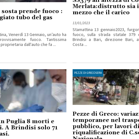
SS379 all'altezza di Co
Merlata:distrutto sia i
 sosta prende fuoco :
mezzo che il carico
iato tubo del gas
13/01/2023
Stamattina 13 gennaio2023, furgo
ina, Venerdì 13 Gennaio, un’auto ha
fuoco, sulla strada statale 379 
rovvisamente fuoco. Tantissima
Brindisi a Bari, direzione Bari, al
proprietaria dall'auto che fa ...
Costa ...
PEZZE DI GRECOSERA
Pezze di Greco: variaz
temporanee nel trasp
in Puglia 8 morti e
pubblico, per lavori d
i. A Brindisi solo 71
riqualificazione di C.s
asi.
Nazionale