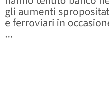
hanno tenuto banco neg
gli aumenti spropositati
e ferroviari in occasione
...