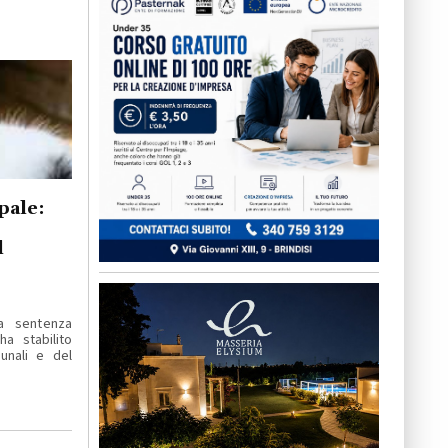
pale:
l
a sentenza
ha stabilito
munali e del