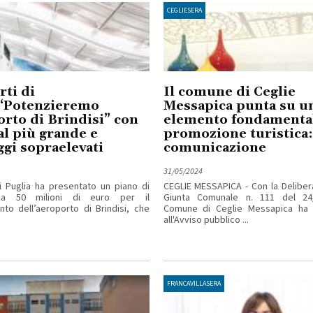
CEGLIESERA
ti di
Il comune di Ceglie
:“Potenzieremo
Messapica punta su u
orto di Brindisi” con
elemento fondamental
l più grande e
promozione turistica:
gi sopraelevati
comunicazione
31/05/2024
i Puglia ha presentato un piano di
CEGLIE MESSAPICA - Con la Deliber
da 50 milioni di euro per il
Giunta Comunale n. 111 del 24/
to dell’aeroporto di Brindisi, che
Comune di Ceglie Messapica ha 
all'Avviso pubblico ...
FRANCAVILLASERA