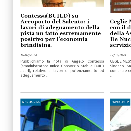
Contessa(BUILD) su
Aeroporto del Salento: i
Ceglie 
lavori di adeguamento della
con il 
pista un fatto estremamente
della A
positivo per l'economia
De Nucc
brindisina.
servizi
16/02/2024
12/02/2024
Pubblichiamo la nota di Angelo Contessa
CEGLIE MESS
(amministratore unico Consorzio stabile BUILD
Sindaco An
scarl), relativo ai lavori di potenziamento ed
comunale co
adeguamento ...
...
BRINDISISERA
BRINDISISERA