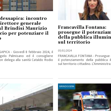
Messapica: incontro
direttore generale
Francavilla Fontana:
sl Brindisi Maurizio
prosegue il potenzia
io per potenziare il
della pubblica illumi
o
sul territorio
05/01/2024
APICA - Giovedì 8 febbraio 2024, il
gelo Palmisano ed il consigliere
FRANCAVILLA FONTANA - Prosegue il
n delega alla sanità Cataldo Rodio
il potenziamento della pubblica i
sul territorio cittadino. L’Amministraz
BRINDISISERA