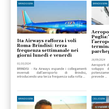
BRINDISISERA
BRINDISISERA
Aeropor
Puglia
Ita Airways rafforza i voli
l’aerop
Roma-Brindisi: terza
termina
frequenza settimanale nei
parcheg
giorni lunedì e venerdì
16/09/2024
01/10/2024
Aeroporti d
BRINDISI - Ita Airways espande i collegamenti
sviluppo 
invernali dall’aeroporto di Brindisi,
potenziamen
introducendo una terza frequenza sulla rotta ...
prevede ...
BRINDISISERA
CEGLIESERA