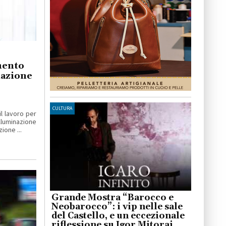
mento
nazione
CULTURA
 lavoro per
lluminazione
ione ...
Grande Mostra “Barocco e
Neobarocco”: i vip nelle sale
del Castello, e un eccezionale
riflessione su Igor Mitoraj