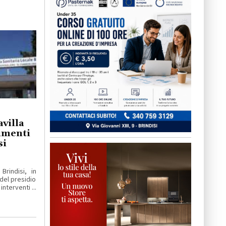
villa
imenti
si
Brindisi, in
 del presidio
nterventi ...