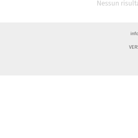
Nessun risult
inf
VER