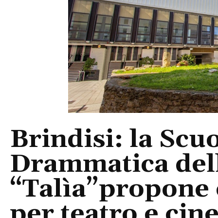
Brindisi: la Scu
Drammatica dell
“Talìa”propone c
per teatro e ci