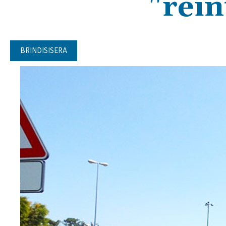
"rein
BRINDISISERA