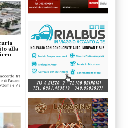
caria
to alla
liceo
'accordo tra
ne di Fasano
Attoma e Via