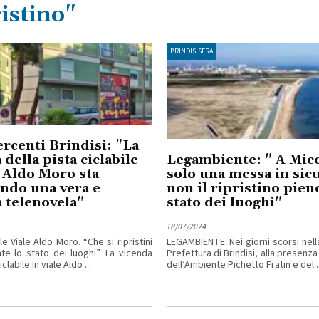
istino"
BRINDISISERA
rcenti Brindisi: "La
 della pista ciclabile
Legambiente: " A Mic
e Aldo Moro sta
solo una messa in sicu
ndo una vera e
non il ripristino pien
 telenovela"
stato dei luoghi"
18/07/2024
ile Viale Aldo Moro. “Che si ripristini
LEGAMBIENTE: Nei giorni scorsi nell
e lo stato dei luoghi”. La vicenda
Prefettura di Brindisi, alla presenza
clabile in viale Aldo ...
dell’Ambiente Pichetto Fratin e del ..