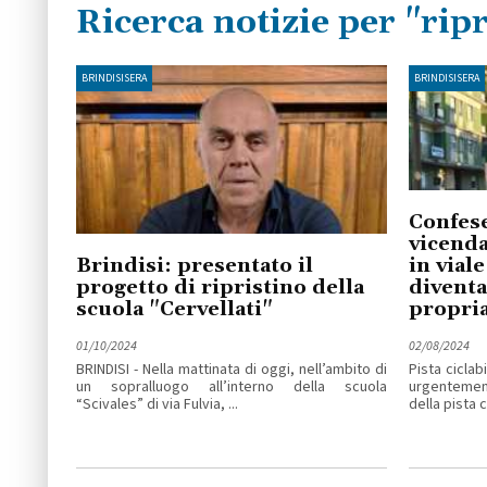
Ricerca notizie per "ripr
BRINDISISERA
BRINDISISERA
Confese
vicenda
Brindisi: presentato il
in vial
progetto di ripristino della
diventa
scuola "Cervellati"
propria
01/10/2024
02/08/2024
BRINDISI - Nella mattinata di oggi, nell’ambito di
Pista ciclab
un sopralluogo all’interno della scuola
urgentement
“Scivales” di via Fulvia, ...
della pista ci