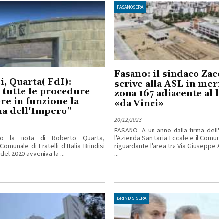
FASANOSERA
Fasano: il sindaco Zac
i, Quarta( FdI):
scrive alla ASL in meri
e tutte le procedure
zona 167 adiacente al 
re in funzione la
«da Vinci»
na dell'Impero"
20/12/2023
FASANO- A un anno dalla firma dell
amo la nota di Roberto Quarta,
l'Azienda Sanitaria Locale e il Comu
Comunale di Fratelli d’Italia Brindisi
riguardante l'area tra Via Giuseppe 
del 2020 avveniva la ...
...
BRINDISISERA