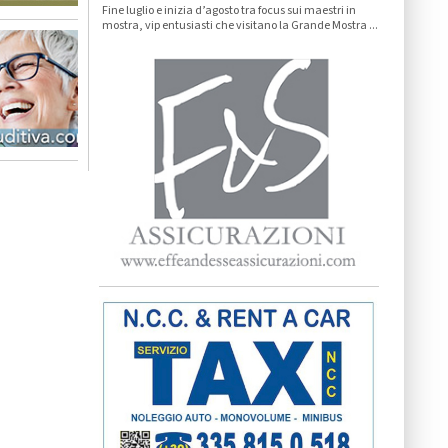
Fine luglio e inizia d’agosto tra focus sui maestri in
mostra, vip entusiasti che visitano la Grande Mostra ...