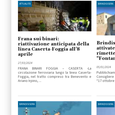
ATTUALITÀ
BRINDISISERA
Frana sui binari:
Brindis
riattivazione anticipata della
attivat
linea Caserta-Foggia all'8
rimette
aprile
“Fonta
27/03/2024
05/01/2024
FRANA BINARI FOGGIA – CASERTA -La
circolazione ferroviaria lungo la linea Caserta-
Pubblichi
Foggia, nel tratto compreso tra Benevento e
Consigliere 
Ariano Irpino, ...
“17 ottobre 
BRINDISISERA
BRINDISISERA