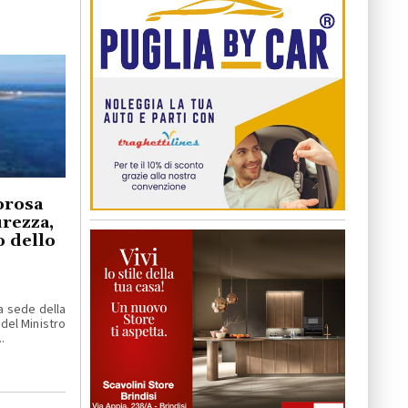
orosa
rezza,
o dello
a sede della
 del Ministro
.