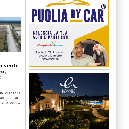
resenta
co,
e”
la discarica
ad agitare
 si è tenuta