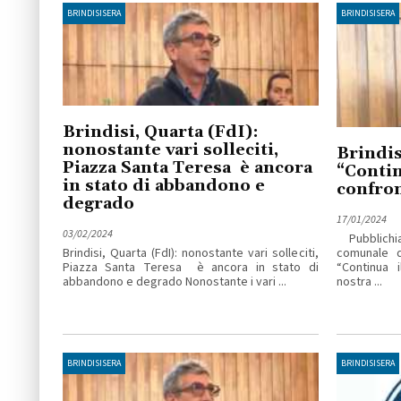
BRINDISISERA
BRINDISISERA
Brindisi, Quarta (FdI):
nonostante vari solleciti,
Brindis
Piazza Santa Teresa è ancora
“Contin
in stato di abbandono e
confron
degrado
17/01/2024
03/02/2024
Pubblichi
Brindisi, Quarta (FdI): nonostante vari solleciti,
comunale d
Piazza Santa Teresa è ancora in stato di
“Continua 
abbandono e degrado Nonostante i vari ...
nostra ...
BRINDISISERA
BRINDISISERA