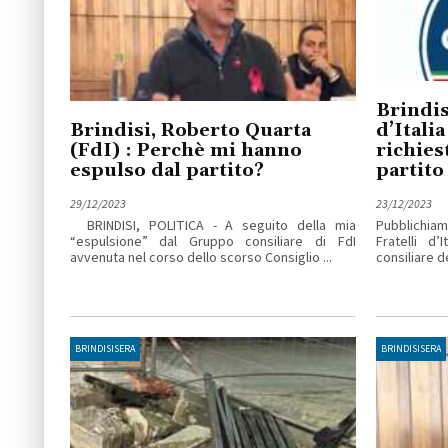
Brindisi
Brindisi, Roberto Quarta
d’Italia
(FdI) : Perchè mi hanno
richies
espulso dal partito?
partito
29/12/2023
23/12/2023
BRINDISI, POLITICA - A seguito della mia
Pubblichiam
“espulsione” dal Gruppo consiliare di FdI
Fratelli d’
avvenuta nel corso dello scorso Consiglio ...
consiliare de
BRINDISISERA
BRINDISISERA