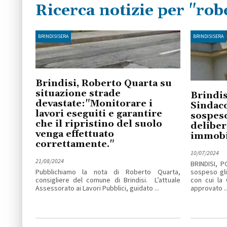
Ricerca notizie per "rob
BRINDISISERA
BRINDISISERA
Brindisi, Roberto Quarta su
situazione strade
Brindis
devastate:"Monitorare i
Sindac
lavori eseguiti e garantire
sospeso 
che il ripristino del suolo
deliber
venga effettuato
immobi
correttamente."
10/07/2024
21/08/2024
BRINDISI, P
Pubblichiamo la nota di Roberto Quarta,
sospeso gli 
consigliere del comune di Brindisi. L’attuale
con cui la 
Assessorato ai Lavori Pubblici, guidato ...
approvato ..