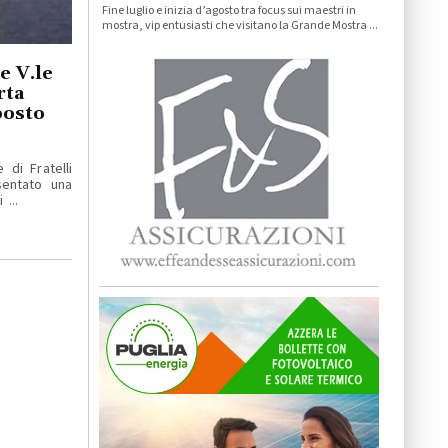
Fine luglio e inizia d’agosto tra focus sui maestri in
mostra, vip entusiasti che visitano la Grande Mostra ...
e V.le
rta
posto
 di Fratelli
sentato una
 ...