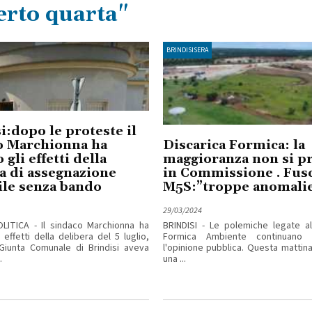
erto quarta"
BRINDISISERA
i:dopo le proteste il
o Marchionna ha
Discarica Formica: la
gli effetti della
maggioranza non si p
a di assegnazione
in Commissione . Fus
le senza bando
M5S:”troppe anomali
29/03/2024
OLITICA - Il sindaco Marchionna ha
BRINDISI - Le polemiche legate al
effetti della delibera del 5 luglio,
Formica Ambiente continuano 
Giunta Comunale di Brindisi aveva
l'opinione pubblica. Questa mattina
.
una ...