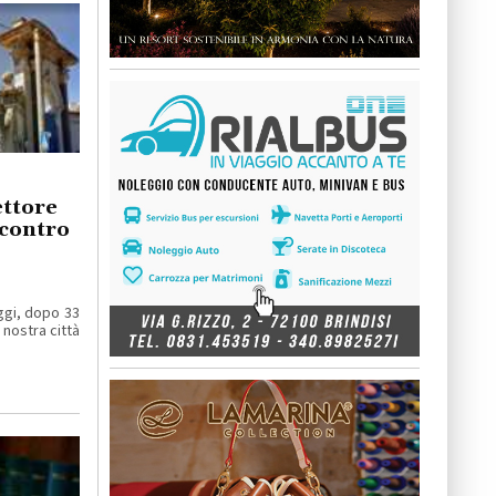
ettore
 contro
ggi, dopo 33
a nostra città