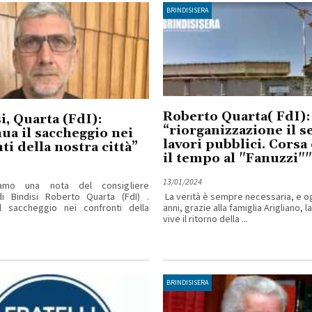
BRINDISISERA
Roberto Quarta( FdI):
i, Quarta (FdI):
“riorganizzazione il s
ua il saccheggio nei
lavori pubblici. Corsa
ti della nostra città”
il tempo al "Fanuzzi""
13/01/2024
amo una nota del consigliere
i Bindisi Roberto Quarta (FdI) .
La verità è sempre necessaria, e o
il saccheggio nei confronti della
anni, grazie alla famiglia Arigliano, l
vive il ritorno della ...
BRINDISISERA