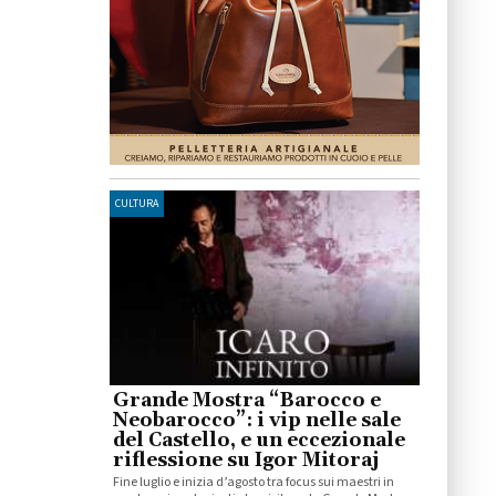
CULTURA
Grande Mostra “Barocco e
Neobarocco”: i vip nelle sale
del Castello, e un eccezionale
riflessione su Igor Mitoraj
Fine luglio e inizia d’agosto tra focus sui maestri in