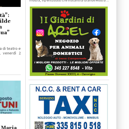
mostra, vip entusiasti che visitano la Grande Mostra ...
tà”:
ilde
n
tua”
 di teatro e
”, venerdì 2
 Maria