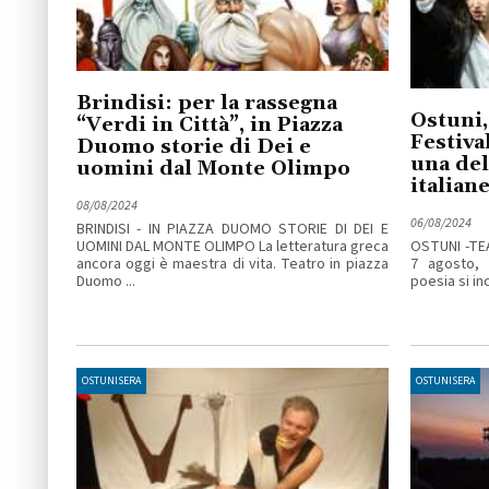
Brindisi: per la rassegna
Ostuni,
“Verdi in Città”, in Piazza
Festival
Duomo storie di Dei e
una del
uomini dal Monte Olimpo
italia
08/08/2024
06/08/2024
BRINDISI - IN PIAZZA DUOMO STORIE DI DEI E
UOMINI DAL MONTE OLIMPO La letteratura greca
OSTUNI -TE
ancora oggi è maestra di vita. Teatro in piazza
7 agosto, 
Duomo ...
poesia si inc
OSTUNISERA
OSTUNISERA