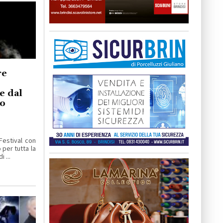
re
e dal
ro
Festival con
per tutta la
 ...