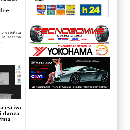
dre
a presentata
 la settima
...
a estiva
i danza
tima