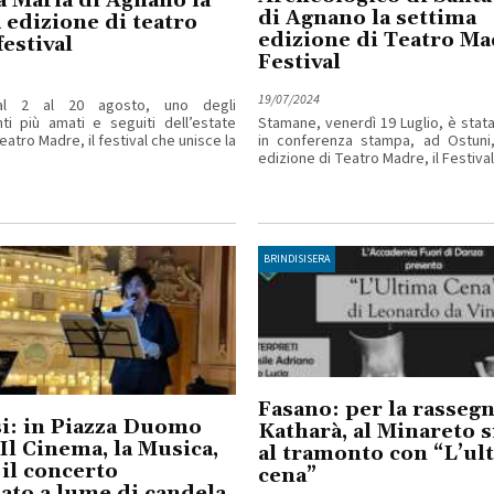
a Maria di Agnano la
di Agnano la settima
 edizione di teatro
edizione di Teatro Ma
estival
Festival
19/07/2024
dal 2 al 20 agosto, uno degli
i più amati e seguiti dell’estate
Stamane, venerdì 19 Luglio, è stat
atro Madre, il festival che unisce la
in conferenza stampa, ad Ostuni,
edizione di Teatro Madre, il Festival 
BRINDISISERA
Fasano: per la rassegn
i: in Piazza Duomo
Katharà, al Minareto s
“Il Cinema, la Musica,
al tramonto con “L’ul
 il concerto
cena”
ato a lume di candela