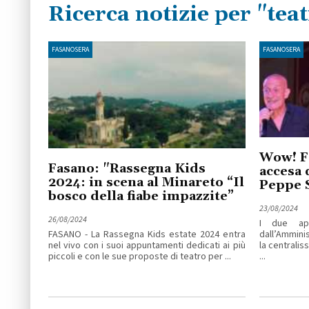
Ricerca notizie per "tea
FASANOSERA
FASANOSERA
Wow! Fa
Fasano: "Rassegna Kids
accesa 
2024: in scena al Minareto “Il
Peppe S
bosco della fiabe impazzite”
23/08/2024
26/08/2024
I due app
FASANO - La Rassegna Kids estate 2024 entra
dall’Ammin
nel vivo con i suoi appuntamenti dedicati ai più
la centralis
piccoli e con le sue proposte di teatro per ...
...