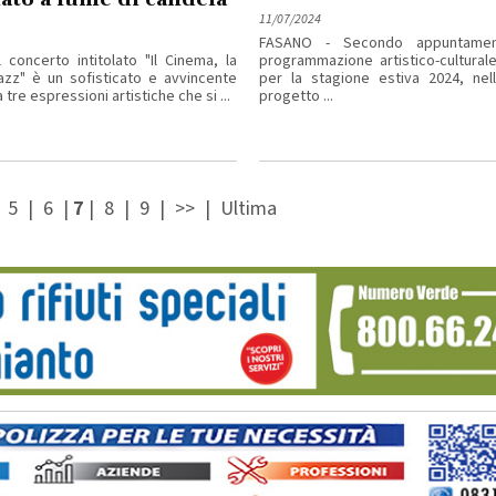
11/07/2024
FASANO - Secondo appuntamen
l concerto intitolato "Il Cinema, la
programmazione artistico-cultural
Jazz" è un sofisticato e avvincente
per la stagione estiva 2024, nell
 tre espressioni artistiche che si ...
progetto ...
|
5
|
6
|
7
|
8
|
9
|
>>
|
Ultima