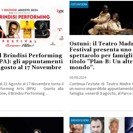
OSTUNISERA
Ostuni: il Teatro Mad
Festival presenta uno
l Brindisi Performing
spettacolo per famigli
PA): gli appuntamenti
titolo "Plan-B: Un alt
Agosto al 17 Novembre
mondo".
08/08/2024
al 21 Agosto al 17 Novembre torna il
Continua l’estate di Teatro Madre 
erforming Arts (BPA). Giunto alla
un nuovo imperdibile appuntamento 
ne, il Brindisi Performing ...
famiglia: venerdì 9 agosto, al Parco di
BRINDISISERA