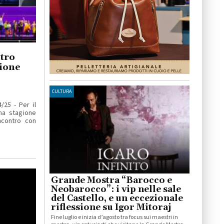
atro
gione
CULTURA
25 - Per il
na stagione
ncontro con
Grande Mostra “Barocco e
Neobarocco”: i vip nelle sale
del Castello, e un eccezionale
riflessione su Igor Mitoraj
Fine luglio e inizia d’agosto tra focus sui maestri in