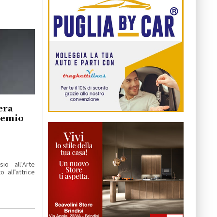
era
remio
io all’Arte
 all’attrice