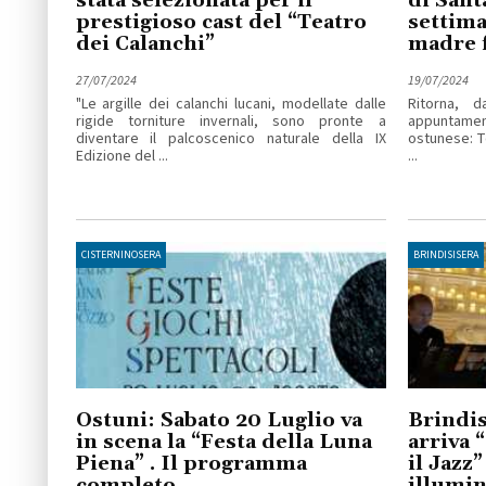
stata selezionata per il
di Sant
prestigioso cast del “Teatro
settima
dei Calanchi”
madre f
27/07/2024
19/07/2024
"Le argille dei calanchi lucani, modellate dalle
Ritorna, 
rigide torniture invernali, sono pronte a
appuntament
diventare il palcoscenico naturale della IX
ostunese: Te
Edizione del ...
...
CISTERNINOSERA
BRINDISISERA
Ostuni: Sabato 20 Luglio va
Brindis
in scena la “Festa della Luna
arriva 
Piena” . Il programma
il Jazz”
completo
illumin