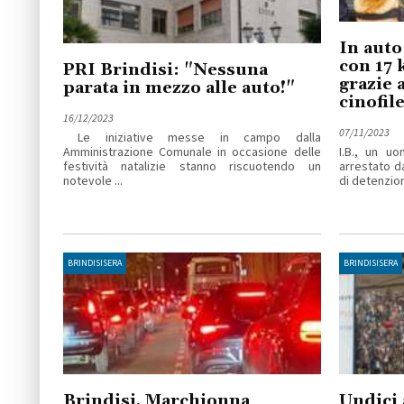
In auto
con 17 
PRI Brindisi: "Nessuna
grazie a
parata in mezzo alle auto!"
cinofil
16/12/2023
07/11/2023
Le iniziative messe in campo dalla
Amministrazione Comunale in occasione delle
I.B., un u
festività natalizie stanno riscuotendo un
arrestato d
notevole ...
di detenzione
BRINDISISERA
BRINDISISERA
Brindisi, Marchionna
Undici 