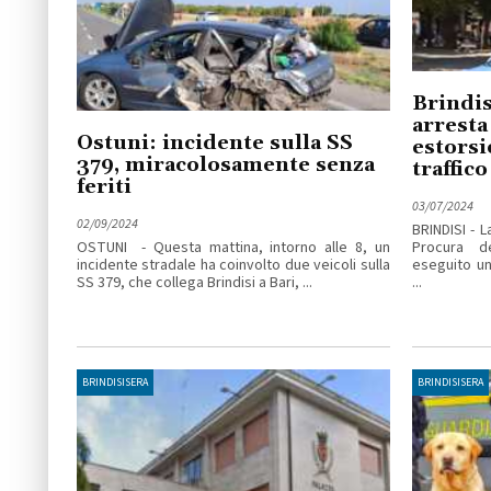
Brindisi
arresta
Ostuni: incidente sulla SS
estorsi
379, miracolosamente senza
traffic
feriti
03/07/2024
02/09/2024
BRINDISI - L
OSTUNI - Questa mattina, intorno alle 8, un
Procura de
incidente stradale ha coinvolto due veicoli sulla
eseguito un
SS 379, che collega Brindisi a Bari, ...
...
BRINDISISERA
BRINDISISERA