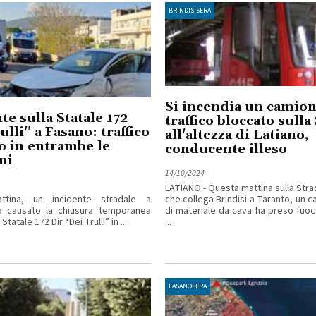
BRINDISISERA
Si incendia un camion
te sulla Statale 172
traffico bloccato sulla
ulli" a Fasano: traffico
all'altezza di Latiano,
o in entrambe le
conducente illeso
ni
14/10/2024
LATIANO - Questa mattina sulla Strad
ttina, un incidente stradale a
che collega Brindisi a Taranto, un c
 causato la chiusura temporanea
di materiale da cava ha preso fuoc
Statale 172 Dir “Dei Trulli” in ...
...
FASANOSERA