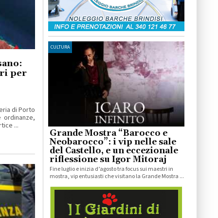
CULTURA
sano:
ri per
eria di Porto
 ordinanze,
ice ...
Grande Mostra “Barocco e
Neobarocco”: i vip nelle sale
del Castello, e un eccezionale
riflessione su Igor Mitoraj
Fine luglio e inizia d’agosto tra focus sui maestri in
mostra, vip entusiasti che visitano la Grande Mostra ...