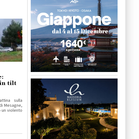
e:
in tilt
tina sulla
 di Mesagne,
o un violento