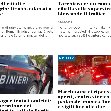
 di rifiuti e
Torchiarolo: un camio
ggio: tir abbandonati a
ribalta sulla superstr
e
bloccando il traffico.
04/10/2023
ore di stamattina, nelle province di
TORCHIAROLO – Intorno alle 7
no, Roma, Brindisi, Isernia, Chieti,
mattina, mercoledì 4 ottobre, un 
inone e Salerno, i militari del ...
ribaltato sulla ss613 e l'intero carico 
BRINDISISERA
Marchionna ci ripensa
aperti, centro storico
oga e tentati omicidi:
pedonale, musica fino 
perazione dei
e vigili fino alle due
ieri in tutta la Puglia