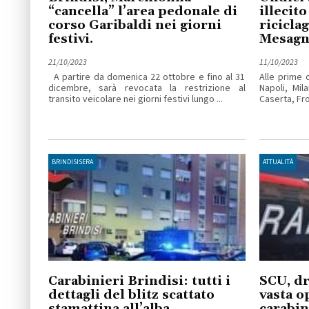
“cancella” l’area pedonale di
illecito
corso Garibaldi nei giorni
ricicla
festivi.
Mesagn
21/10/2023
11/10/2023
A partire da domenica 22 ottobre e fino al 31
Alle prime 
dicembre, sarà revocata la restrizione al
Napoli, Mila
transito veicolare nei giorni festivi lungo ...
Caserta, Fros
BRINDISISERA
ATTUALITÀ
Carabinieri Brindisi: tutti i
SCU, dr
dettagli del blitz scattato
vasta o
stamattina all’alba.
carabin