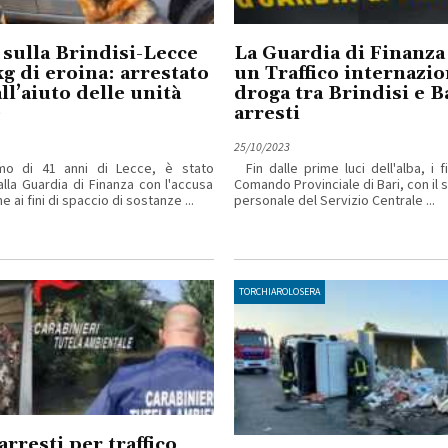
 sulla Brindisi-Lecce
La Guardia di Finanza
kg di eroina: arrestato
un Traffico internazio
ll’aiuto delle unità
droga tra Brindisi e Ba
e
arresti
25/10/2023
omo di 41 anni di Lecce, è stato
Fin dalle prime luci dell'alba, i fi
alla Guardia di Finanza con l'accusa
Comando Provinciale di Bari, con il 
 ai fini di spaccio di sostanze ...
personale del Servizio Centrale ...
TORCHIAROLOSERA
arresti per traffico