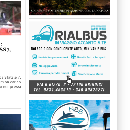
:
 SS7,
a Statale 7,
amion carico
o nei pressi