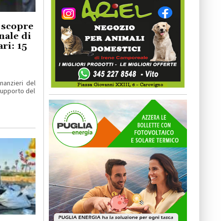
 scopre
nale di
ri: 15
nanzieri del
supporto del