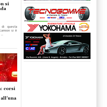
n si
ada
 di questa
camion si è
...
: corsi
all'una