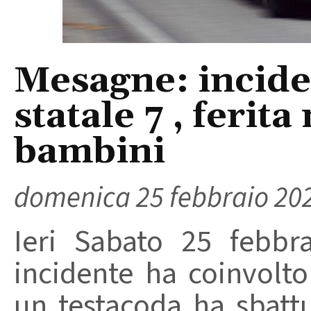
Mesagne: inciden
statale 7 , feri
bambini
domenica 25 febbraio 20
Ieri Sabato 25 febbr
incidente ha coinvolt
un testacoda ha sbatt