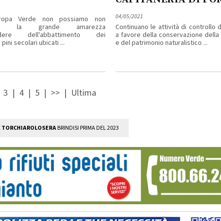
04/05/2021
ropa Verde non possiamo non
tare la grande amarezza
Continuano le attività di controllo d
endere dell'abbattimento dei
a favore della conservazione della 
pini secolari ubicati ...
e del patrimonio naturalistico ...
|
3
|
4
|
5
|
>>
|
Ultima
E
TORCHIAROLOSERA
BRINDISI PRIMA DEL 2023