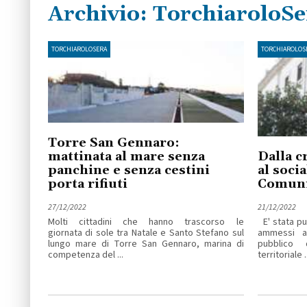
Archivio:
TorchiaroloSe
TORCHIAROLOSERA
TORCHIAROLOS
Torre San Gennaro:
mattinata al mare senza
Dalla c
panchine e senza cestini
al socia
porta rifiuti
Comuni
27/12/2022
21/12/2022
Molti cittadini che hanno trascorso le
E' stata pu
giornata di sole tra Natale e Santo Stefano sul
ammessi a 
lungo mare di Torre San Gennaro, marina di
pubblico 
competenza del ...
territoriale ..