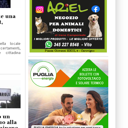
e una
t,
ella locale
certamenti,
 cittadina
o un
uo alla