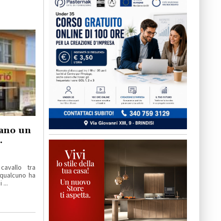
tano un
.
cavallo tra
qualcuno ha
...