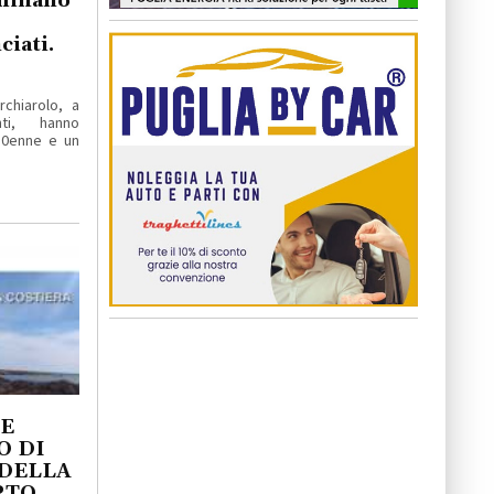
eminano
iati.
rchiarolo, a
nti, hanno
 80enne e un
E
O DI
 DELLA
RTO