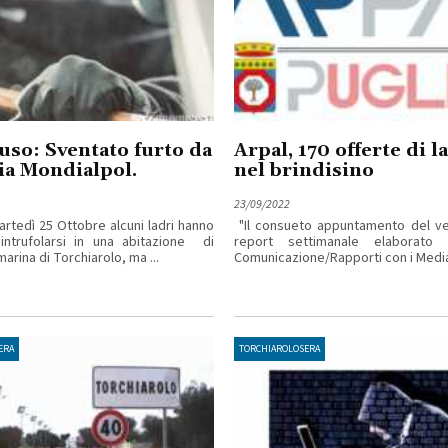
so: Sventato furto da
Arpal, 170 offerte di l
ia Mondialpol.
nel brindisino
23/09/2022
artedì 25 Ottobre alcuni ladri hanno
"Il consueto appuntamento del ven
intrufolarsi in una abitazione di
report settimanale elaborato d
arina di Torchiarolo, ma ...
Comunicazione/Rapporti con i Media 
ERA
TORCHIAROLOSERA