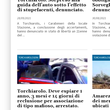
Torchiarolo. Sorpreso alla
obbligh
guida dell’auto sotto l’effetto
Sorvegl
di stupefacenti, denunciato.
denunc
28/09/2021
30/08/2021
A Torchiarolo, i Carabinieri della locale
In Torchia
Stazione, a conclusione degli accertamenti,
Stazione, 
hanno denunciato in stato di libertà un 21enne
hanno denu
del ...
violazione de
TORCHIAROLOSERA
TORCHIAROLOS
Torchiarolo. Deve espiare 1
anno, 3 mesi e 14 giorni di
Amarez
reclusione per associazione
dei mer
di tipo mafioso, arrestato.
ubicati