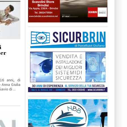
i
per
16 anni, di
 Anna Giulia
vio di ...