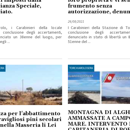
i imposti dalla
loro proprietà e vi s
ianza Speciale,
frumento senza
iato.
autorizzazione, denunc
26/08/2021
rolo, i Carabinieri della locale
I Carabinieri della Stazione di To
a conclusione degli accertamenti,
conclusione degli accertame
nciato un 38enne del luogo, per
denunciato in stato di libertà un
gli ...
51enne del ...
ERA
TORCHIAROLOSERA
MONTAGNA DI ALGH
za per l'abbattimento
AMMASSATE A CAMP
avigliosi pini secolari
MARE. INTERVENTO
 nella Masseria li Lei
CAPITANERIA DI PO