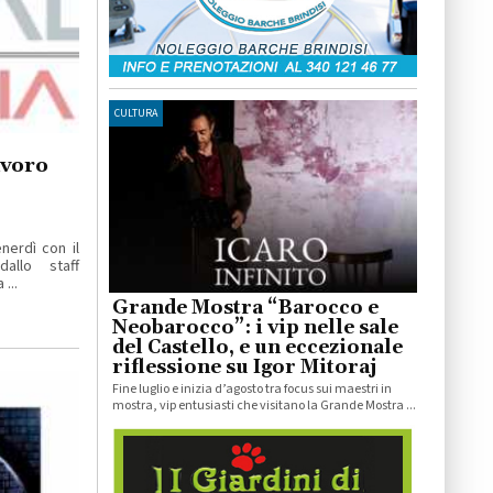
CULTURA
avoro
erdì con il
allo staff
...
Grande Mostra “Barocco e
Neobarocco”: i vip nelle sale
del Castello, e un eccezionale
riflessione su Igor Mitoraj
Fine luglio e inizia d’agosto tra focus sui maestri in
mostra, vip entusiasti che visitano la Grande Mostra ...