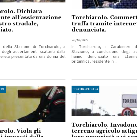
rolo. Dichiara
nte all’assicurazione
Torchiarolo. Commett
stro stradale,
truffa tramite interne
iato.
denunciata.
28/10/2021
ri della Stazione di Torchiarolo, a
In Torchiarolo, i Carabinieri d
 degli accertamenti scaturiti dalla
Stazione, a conclusione degli ac
erela presentata da una donna del
hanno denunciato una 21enne
britannica, residente in ...
ERA
TORCHIAROLOSERA
Torchiarolo. Invadon
rolo. Viola gli
terreno agricolo attig