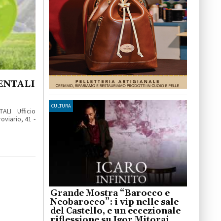
ENTALI
CULTURA
LI Ufficio
oviario, 41 -
Grande Mostra “Barocco e
Neobarocco”: i vip nelle sale
del Castello, e un eccezionale
riflessione su Igor Mitoraj