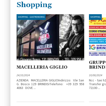
Shopping
SHOPPING - GASTRONOMIA
SHOPPING
GRUPP
MACELLERIA GIGLIO
BRIND
24/10/2024
10/08/2024
AZIENDA: MACELLERIA GIGLIOIndirizzo: V.le San
Ncc - taxi h
G. Bosco 129 BRINDISITelefono: +39 329 958
Transfer gra
4063 DOVE ...
72100 ...