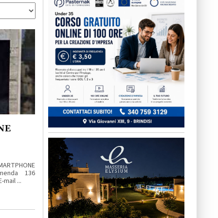
NE
RTPHONE
mmenda 136
mail ...